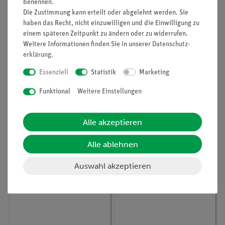
benennen.
Die Zustimmung kann erteilt oder abgelehnt werden. Sie
haben das Recht, nicht einzuwilligen und die Einwilligung zu
einem späteren Zeitpunkt zu ändern oder zu widerrufen.
Weitere Informationen finden Sie in unserer
Daten­schutz­
erklärung
.
Essenziell
Statistik
Marketing
Funktional
Weitere Einstellungen
Artikel-Nr.:
CHE-881317311
Artikel-Nr.:
CHE-881317313
Rhodamin B, 1 g
Rhodamin B, 5 g
Alle akzeptieren
Alle ablehnen
6,30 €
14,20 €
Auswahl akzeptieren