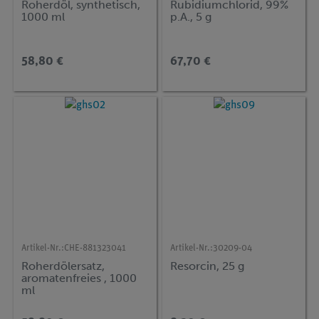
Roherdöl, synthetisch,
Rubidiumchlorid, 99%
1000 ml
p.A., 5 g
58,80 €
67,70 €
Artikel-Nr.:
CHE-881323041
Artikel-Nr.:
30209-04
Roherdölersatz,
Resorcin, 25 g
aromatenfreies , 1000
ml