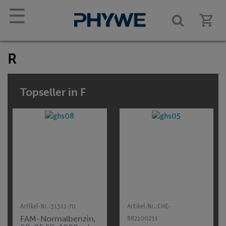
☰
R
Topseller in F
Artikel-Nr.:
31311-70
Artikel-Nr.:
CHE-
FAM-Normalbenzin,
882100231