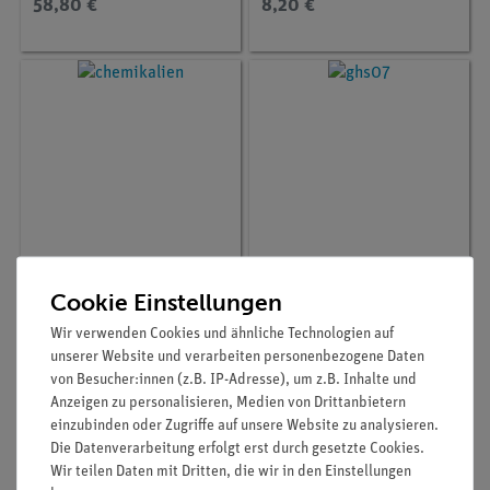
58,80 €
8,20 €
Artikel-Nr.:
CHE-881223941
Artikel-Nr.:
CHE-881324921
Cookie Einstellungen
Rizinusöl, 1000 ml
Resorcin, 10 g
Wir verwenden Cookies und ähnliche Technologien auf
unserer Website und verarbeiten personenbezogene Daten
von Besucher:innen (z.B. IP-Adresse), um z.B. Inhalte und
Anzeigen zu personalisieren, Medien von Drittanbietern
24,90 €
5,10 €
einzubinden oder Zugriffe auf unsere Website zu analysieren.
Die Datenverarbeitung erfolgt erst durch gesetzte Cookies.
Wir teilen Daten mit Dritten, die wir in den Einstellungen