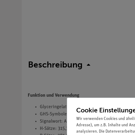
Beschreibung
Funktion und Verwendung
Glyceringelatine nach Kaiser
Cookie Einstellung
GHS-Symbole(s): GHS08,GHS07
Wir verwenden Cookies und ähnli
Signalwort: Achtung
Adresse), um z.B. Inhalte und An
H-Sätze: 315,319,341
analysieren. Die Datenverarbeitun