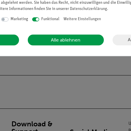
 abgelehnt werden. Sie haben das Recht, nicht einzuwilligen und die Einwill
itere Informationen finden Sie in unserer
Daten­schutz­erklärung
.
Marketing
Funktional
Weitere Einstellungen
A
Alle ablehnen
alien an Privatpersonen verkaufen. Lt. ChemVerbotsV dürfen wir C
gs- und Lehranstalten abgeben.
Download &
U
B