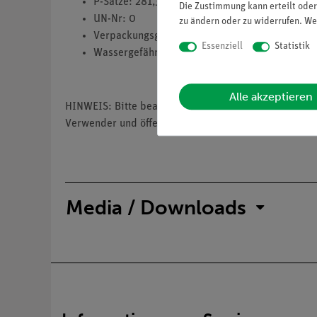
P-Sätze: 281,302+352,305+351+338,308+313
Die Zustimmung kann erteilt oder
UN-Nr: 0
zu ändern oder zu widerrufen. We
Verpackungsgruppe: 0
Essenziell
Statistik
Wassergefährdungsklasse: 1
Alle akzeptieren
HINWEIS: Bitte beachten Sie, dass wir keine Chemik
Verwender und öffentliche Forschungs-, Untersuchun
Media / Downloads