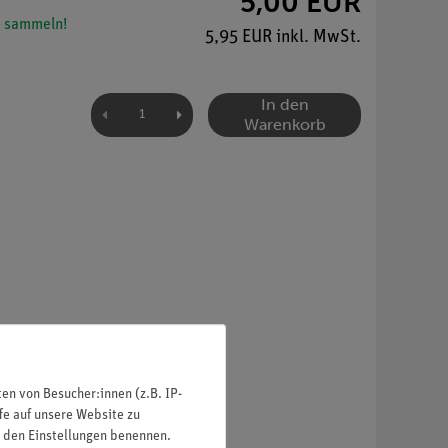
5,00 EUR
 sammeln!
5,95 EUR inkl. MwSt.
In den
Warenkorb
n von Besucher:innen (z.B. IP-
fe auf unsere Website zu
in den Einstellungen benennen.