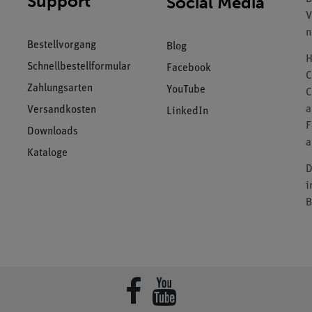
Support
Social Media
V
n
Bestellvorgang
Blog
H
Schnellbestellformular
Facebook
C
Zahlungsarten
YouTube
C
a
Versandkosten
LinkedIn
F
Downloads
a
Kataloge
D
i
B