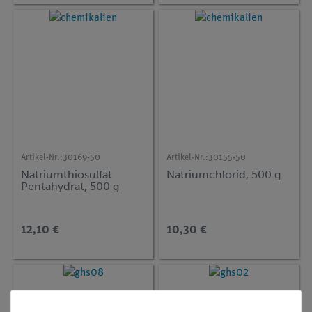
Artikel-Nr.:
30169-50
Artikel-Nr.:
30155-50
Natriumthiosulfat
Natriumchlorid, 500 g
Pentahydrat, 500 g
12,10 €
10,30 €