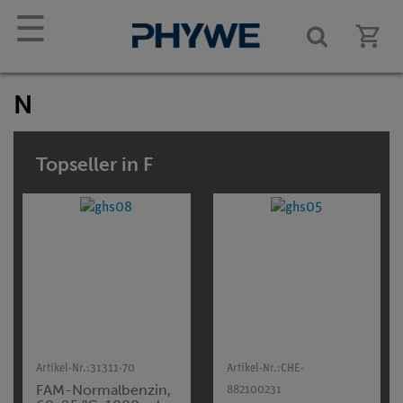
☰
N
Topseller in F
Artikel-Nr.:
31311-70
Artikel-Nr.:
CHE-
FAM-Normalbenzin,
882100231