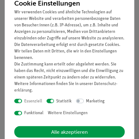
Cookie Einstellungen
Wir verwenden Cookies und ähnliche Technologien auf
unserer Website und verarbeiten personenbezogene Daten
von Besucher:innen (z.B. IP-Adresse), um z.B. Inhalte und
Anzeigen zu personalisieren, Medien von Drittanbietern
einzubinden oder Zugriffe auf unsere Website zu analysieren.
Die Datenverarbeitung erfolgt erst durch gesetzte Cookies.
Artikel-Nr.:
31369-25
Artikel-Nr.:
31366-70
Wir teilen Daten mit Dritten, die wir in den Einstellungen
n-Hexan, 250 ml
n-Heptan, 1000 ml
benennen.
Die Zustimmung kann erteilt oder abgelehnt werden. Sie
haben das Recht, nicht einzuwilligen und die Einwilligung zu
10,00 €
25,40 €
einem späteren Zeitpunkt zu ändern oder zu widerrufen.
Weitere Informationen finden Sie in unserer
Daten­schutz­
erklärung
.
Essenziell
Statistik
Marketing
Funktional
Weitere Einstellungen
Alle akzeptieren