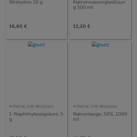
Ninhydrin 10 g
Natronwasserglaslösun
g 500 ml
16,60 €
12,20 €
Artikel-Nr.:
CHE-881251413
Artikel-Nr.:
CHE-882254241
1-Naphthylessigsäure, 5
Natronlauge, 50%, 1000
g
ml