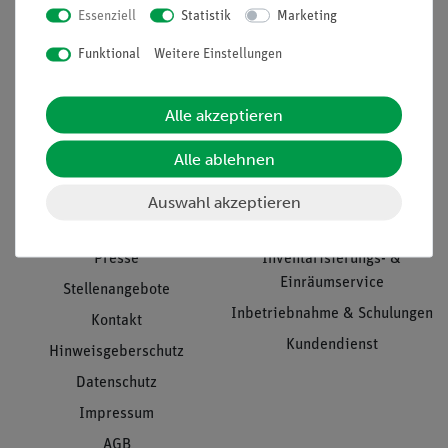
Essenziell
Statistik
Marketing
Nach oben
Funktional
Weitere Einstellungen
Alle akzeptieren
Informationen
Service
Alle ablehnen
Unternehmen
Übersicht Service
Auswahl akzeptieren
Projekte und Lösungen
Beratung & Showroom
Presse
Inventarisierungs- &
Einräumservice
Stellenangebote
Inbetriebnahme & Schulungen
Kontakt
Kundendienst
Hinweisgeberschutz
Datenschutz
Impressum
AGB