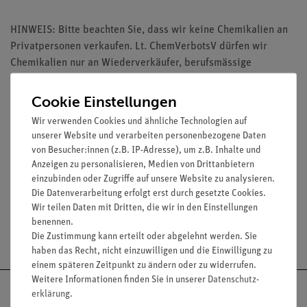
HINWEIS: Bitte beachten Sie, dass wir keine Chemikalien an
Privatpersonen verkaufen. Lt. ChemVerbotsV dürfen wir
Chemikalien nur an Wiederverkäufer, berufsmässige
Verwender und öffentliche Forschungs-, Untersuchungs- und
Lehranstalten abgeben.
Cookie Einstellungen
Wir verwenden Cookies und ähnliche Technologien auf
unserer Website und verarbeiten personenbezogene Daten
von Besucher:innen (z.B. IP-Adresse), um z.B. Inhalte und
Anzeigen zu personalisieren, Medien von Drittanbietern
Media / Downloads
einzubinden oder Zugriffe auf unsere Website zu analysieren.
Die Datenverarbeitung erfolgt erst durch gesetzte Cookies.
Wir teilen Daten mit Dritten, die wir in den Einstellungen
benennen.
Versandkostenfrei ab 300,- €
Die Zustimmung kann erteilt oder abgelehnt werden. Sie
haben das Recht, nicht einzuwilligen und die Einwilligung zu
einem späteren Zeitpunkt zu ändern oder zu widerrufen.
Weitere Informationen finden Sie in unserer
Daten­schutz­
erklärung
.