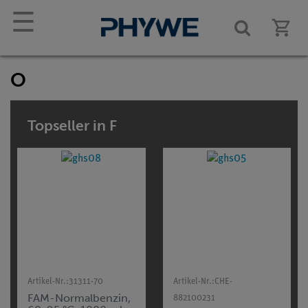
☰
O
Topseller in F
Artikel-Nr.:
31311-70
Artikel-Nr.:
CHE-
FAM-Normalbenzin,
882100231