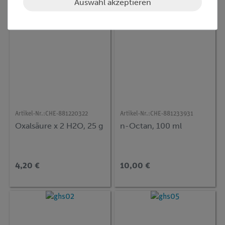
Auswahl akzeptieren
Artikel-Nr.:
CHE-881220322
Artikel-Nr.:
CHE-881233931
Oxalsäure x 2 H2O, 25 g
n-Octan, 100 ml
4,20 €
10,00 €