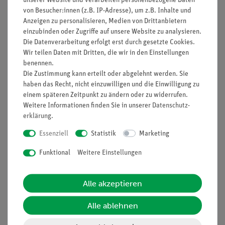
von Besucher:innen (z.B. IP-Adresse), um z.B. Inhalte und
Anzeigen zu personalisieren, Medien von Drittanbietern
69,50 €
21,50 €
einzubinden oder Zugriffe auf unsere Website zu analysieren.
Die Datenverarbeitung erfolgt erst durch gesetzte Cookies.
Wir teilen Daten mit Dritten, die wir in den Einstellungen
benennen.
Die Zustimmung kann erteilt oder abgelehnt werden. Sie
haben das Recht, nicht einzuwilligen und die Einwilligung zu
einem späteren Zeitpunkt zu ändern oder zu widerrufen.
Weitere Informationen finden Sie in unserer
Daten­schutz­
erklärung
.
Essenziell
Statistik
Marketing
Funktional
Weitere Einstellungen
Artikel-Nr.:
CHE-881220341
Artikel-Nr.:
CHE-881236011
Oxalsäure x 2 H2O,
Orcein, 1 g
1000 g
Alle akzeptieren
Alle ablehnen
29,90 €
27,30 €