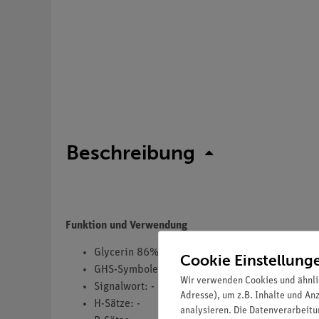
Beschreibung
Funktion und Verwendung
Glycerin 86% reinst
Cookie Einstellung
GHS-Symbole(s): -
Wir verwenden Cookies und ähnli
Signalwort: -
Adresse), um z.B. Inhalte und An
H-Sätze: -
analysieren. Die Datenverarbeitun