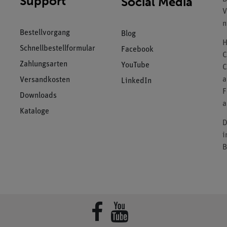
Support
Social Media
V
n
Bestellvorgang
Blog
H
Schnellbestellformular
Facebook
C
Zahlungsarten
YouTube
C
a
Versandkosten
LinkedIn
F
Downloads
a
Kataloge
D
i
B