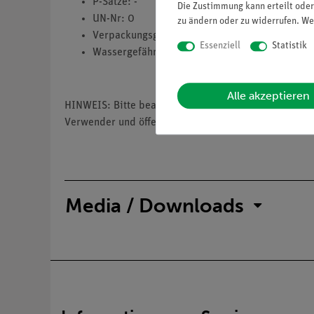
P-Sätze: -
Die Zustimmung kann erteilt oder
UN-Nr: 0
zu ändern oder zu widerrufen. We
Verpackungsgruppe: 0
Essenziell
Statistik
Wassergefährdungsklasse: 1
Alle akzeptieren
HINWEIS: Bitte beachten Sie, dass wir keine Chemik
Verwender und öffentliche Forschungs-, Untersuchun
Media / Downloads