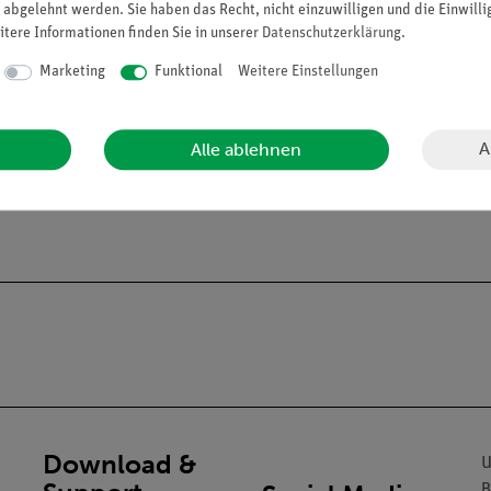
 abgelehnt werden. Sie haben das Recht, nicht einzuwilligen und die Einwill
itere Informationen finden Sie in unserer
Daten­schutz­erklärung
.
Marketing
Funktional
Weitere Einstellungen
A
Alle ablehnen
alien an Privatpersonen verkaufen. Lt. ChemVerbotsV dürfen wir C
gs- und Lehranstalten abgeben.
Download &
U
B