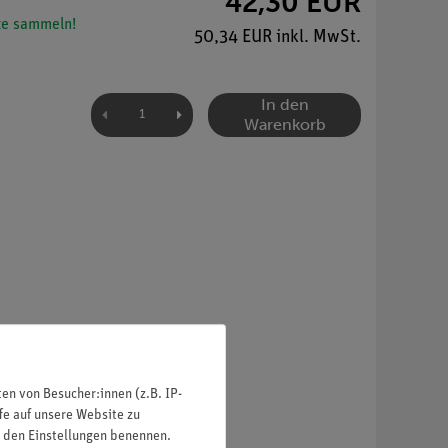
42,30 EUR
e sammeln!
50,34 EUR inkl. MwSt.
In den
Warenkorb
n von Besucher:innen (z.B. IP-
fe auf unsere Website zu
in den Einstellungen benennen.