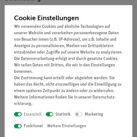
Cookie Einstellungen
Prinzip
Wir verwenden Cookies und ähnliche Technologien auf
Durch schrittweise Dehnung eines Gummibandes und einer
unserer Website und verarbeiten personenbezogene Daten
Schraubenfeder soll der Unterschied zwischen plastischer und
von Besucher:innen (z.B. IP-Adresse), um z.B. Inhalte und
elastischer Verformung demonstriert werden.
Anzeigen zu personalisieren, Medien von Drittanbietern
einzubinden oder Zugriffe auf unsere Website zu analysieren.
Vorteile
Die Datenverarbeitung erfolgt erst durch gesetzte Cookies.
Wir teilen Daten mit Dritten, die wir in den Einstellungen
Optimiert für Demonstrationsversuche: Von der
benennen.
Horizontalen in die Senkrechte gebracht
Die Zustimmung kann erteilt oder abgelehnt werden. Sie
Gute Sichtbarkeit: Große Demonstrationsmessgeräte auf
haben das Recht, nicht einzuwilligen und die Einwilligung zu
gleichmäßigem Hintergrund
einem späteren Zeitpunkt zu ändern oder zu widerrufen.
Magnete mit starker Haltekraft (mind. 10 N)
Weitere Informationen finden Sie in unserer
Daten­schutz­
ermöglichen eine sichere Halterung und einfachste
erklärung
.
Handhabung sowie Positionierung
Essenziell
Statistik
Marketing
Magnetisch haftender Maßstab erleichtert Messungen
Funktional
Weitere Einstellungen