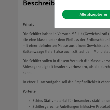
Beschreibung
Alle akzeptieren
Prinzip
Die Schüler haben in Versuch ME 2.3 (Gewichtskraft
die eine Masse unter dem Einfluss der Erdbeschleuni
mit einer definierten Masse aus einem Gewichtssatz. 
Balkenwaage liefert also auch z.B. auf dem Mond ste
Die Schüler sollen in diesem Versuch die Masse ver
Ablesegenauigkeit insofern verbessern, als sie durc
kann.
In einer Zusatzaufgabe soll die Empfindlichkeit ei
Vorteile
Echtes Stativmaterial für besonders stabilen u
Schülergerechte Anleitungen inklusive Protokol