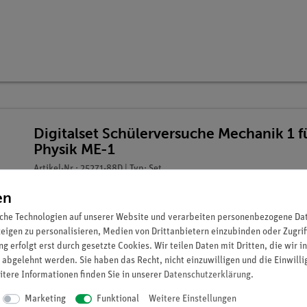
Digitalset Schülerversuche Mechanik 1 
Physik ME-1
Artikel-Nr.: 25271-88D | Typ: Set
en
che Technologien auf unserer Website und verarbeiten personenbezogene Date
zeigen zu personalisieren, Medien von Drittanbietern einzubinden oder Zugrif
g erfolgt erst durch gesetzte Cookies. Wir teilen Daten mit Dritten, die wir 
 abgelehnt werden. Sie haben das Recht, nicht einzuwilligen und die Einwill
itere Informationen finden Sie in unserer
Daten­schutz­erklärung
.
Marketing
Funktional
Weitere Einstellungen