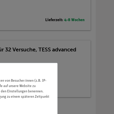
Lieferzeit:
4-8 Wochen
für 32 Versuche, TESS advanced
n von Besucher:innen (z.B. IP-
fe auf unsere Website zu
in den Einstellungen benennen.
igung zu einem späteren Zeitpunkt