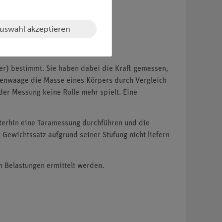
uswahl akzeptieren
er) bestimmt. Sie haben dabei die Kraft gemessen,
lkenwaage die Masse eines Körpers durch Vergleich
der Messung keine Rolle mehr spielt. Eine
iterhin eine Taramessung durchführen und die
Gewichtssatz aufgrund seiner Stufung nicht liefern
n Belastungen ermittelt werden.