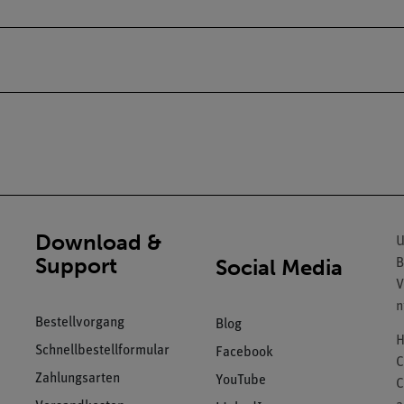
Download &
U
Support
Social Media
B
V
n
Bestellvorgang
Blog
H
Schnellbestellformular
Facebook
C
Zahlungsarten
YouTube
C