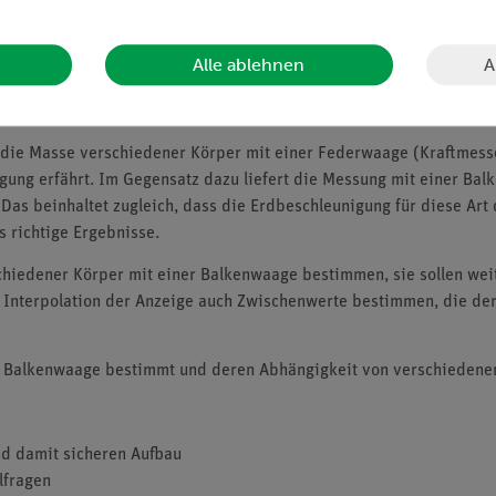
A
Alle ablehnen
) die Masse verschiedener Körper mit einer Federwaage (Kraftmess
gung erfährt. Im Gegensatz dazu liefert die Messung mit einer Ba
Das beinhaltet zugleich, dass die Erdbeschleunigung für diese Art 
ts richtige Ergebnisse.
schiedener Körper mit einer Balkenwaage bestimmen, sie sollen we
h Interpolation der Anzeige auch Zwischenwerte bestimmen, die der 
ner Balkenwaage bestimmt und deren Abhängigkeit von verschiedene
nd damit sicheren Aufbau
lfragen