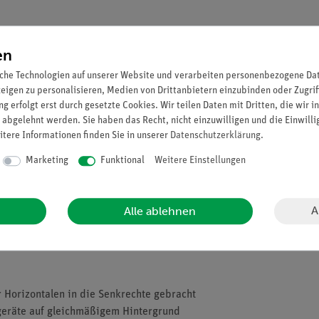
en
che Technologien auf unserer Website und verarbeiten personenbezogene Date
zeigen zu personalisieren, Medien von Drittanbietern einzubinden oder Zugrif
g erfolgt erst durch gesetzte Cookies. Wir teilen Daten mit Dritten, die wir 
 abgelehnt werden. Sie haben das Recht, nicht einzuwilligen und die Einwill
itere Informationen finden Sie in unserer
Daten­schutz­erklärung
.
Marketing
Funktional
Weitere Einstellungen
A
Alle ablehnen
 und Wirkungsweise des Riemengetriebes demonstriert werden.
 Horizontalen in die Senkrechte gebracht
geräte auf gleichmäßigem Hintergrund