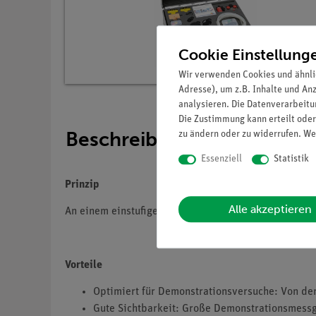
Cookie Einstellung
Wir verwenden Cookies und ähnli
Adresse), um z.B. Inhalte und An
analysieren. Die Datenverarbeitun
Die Zustimmung kann erteilt oder
Beschreibung
zu ändern oder zu widerrufen. We
Essenziell
Statistik
Prinzip
Alle akzeptieren
An einem einstufigen Riemengetriebe sollen Aufbau
Vorteile
Optimiert für Demonstrationsversuche: Von der
Gute Sichtbarkeit: Große Demonstrationsmess