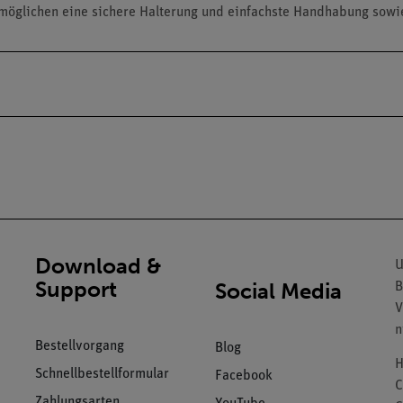
rmöglichen eine sichere Halterung und einfachste Handhabung sowi
Download &
U
Support
Social Media
B
V
n
Bestellvorgang
Blog
H
Schnellbestellformular
Facebook
C
Zahlungsarten