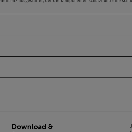
einsatz ausgestattet, der die Komponenten schützt und eine schnel
Download &
U