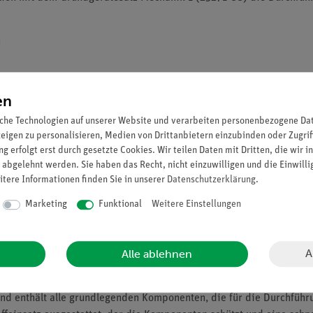
n
en
che Technologien auf unserer Website und verarbeiten personenbezogene Date
zeigen zu personalisieren, Medien von Drittanbietern einzubinden oder Zugrif
g erfolgt erst durch gesetzte Cookies. Wir teilen Daten mit Dritten, die wir 
 den Themen Kräfte und Flüssigkeiten und Gasen.
 abgelehnt werden. Sie haben das Recht, nicht einzuwilligen und die Einwill
gszeit und einfache Durchführung der Experimente durch die als Q
itere Informationen finden Sie in unserer
Daten­schutz­erklärung
.
Marketing
Funktional
Weitere Einstellungen
nbereiche abgedeckt.
, langlebig und stabil.
ichtert das Nachvollziehen von mechanischen Vorgängen im Experi
A
Alle ablehnen
d enthält alle grundlegenden Komponenten, die für die Durchführun