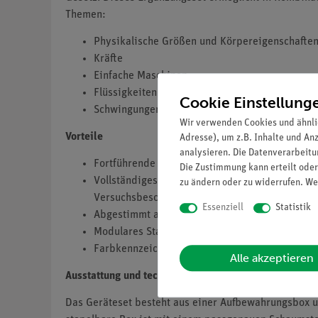
Themen:
Physikalische Größen und Körpereigenschafte
Kräfte
Einfache Maschinen
Flüssigkeiten und Gase
Cookie Einstellung
Schwingungen
Wir verwenden Cookies und ähnli
Vorteile
Adresse), um z.B. Inhalte und An
analysieren. Die Datenverarbeitun
Fortführende Experimente aus der Mechanik zu
Die Zustimmung kann erteilt oder
Vollständiges Geräteset: Minimale Vorbereitun
zu ändern oder zu widerrufen. We
Versuchsbeschreibungen.
Essenziell
Statistik
Abgestimmt auf die Bildungspläne: Alle Theme
Modulares Stativmaterial ist flexibel einsetzbar
Farbkennzeichnung der beweglichen Teile erle
Alle akzeptieren
Ausstattung und technische Daten
Das Geräteset besteht aus einer Aufbewahrungsbox un