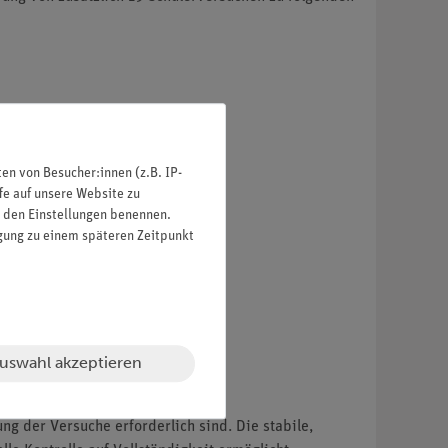
n von Besucher:innen (z.B. IP-
fe auf unsere Website zu
in den Einstellungen benennen.
igung zu einem späteren Zeitpunkt
R-Code beigelegten digitalen
ment.
uswahl akzeptieren
g der Versuche erforderlich sind. Die stabile,