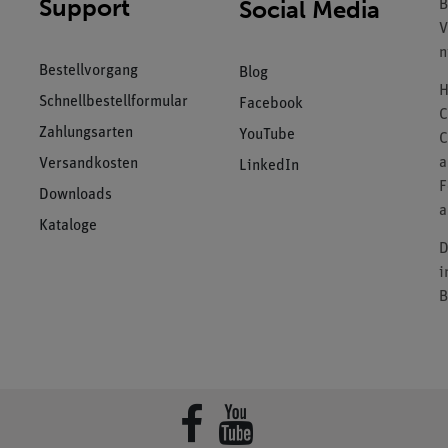
Support
Social Media
B
V
n
Bestellvorgang
Blog
H
Schnellbestellformular
Facebook
C
Zahlungsarten
YouTube
C
a
Versandkosten
LinkedIn
F
Downloads
a
Kataloge
D
i
B