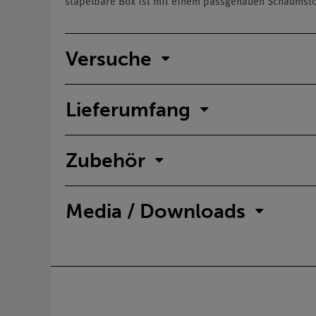
stapelbare Box ist mit einem passgenauen Schaumstoff
Versuche
Lieferumfang
Zubehör
Media / Downloads