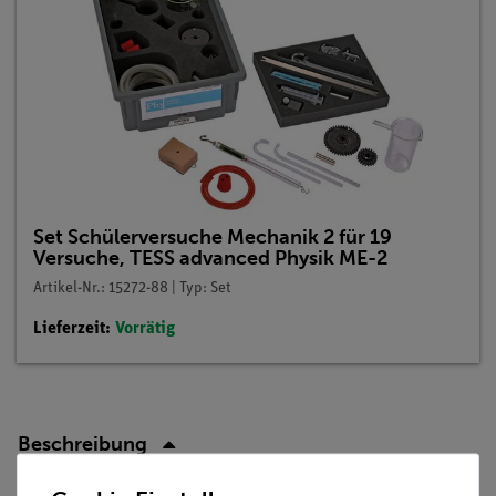
Set Schülerversuche Mechanik 2 für 19
Versuche, TESS advanced Physik ME-2
Artikel-Nr.: 15272-88 | Typ: Set
Lieferzeit:
Vorrätig
Beschreibung