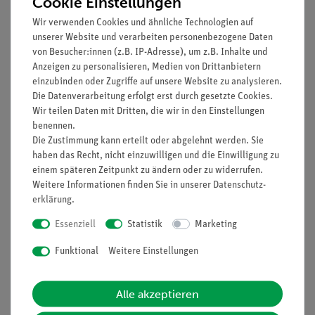
Cookie Einstellungen
Wir verwenden Cookies und ähnliche Technologien auf
Prinzip
unserer Website und verarbeiten personenbezogene Daten
von Besucher:innen (z.B. IP-Adresse), um z.B. Inhalte und
Die Schüler sollen einen nicht kalibrierten Kraftmesser durch
Anzeigen zu personalisieren, Medien von Drittanbietern
Belasten mit Massestücken mit einer Skala versehen.
einzubinden oder Zugriffe auf unsere Website zu analysieren.
Dabei sollen sie wissen, dass einer Masse von 100 g im
Die Datenverarbeitung erfolgt erst durch gesetzte Cookies.
Wir teilen Daten mit Dritten, die wir in den Einstellungen
Schwerefeld der Erde eine Gewichtskraft von 1 N entspricht.
benennen.
Die Zustimmung kann erteilt oder abgelehnt werden. Sie
haben das Recht, nicht einzuwilligen und die Einwilligung zu
Vorteile
einem späteren Zeitpunkt zu ändern oder zu widerrufen.
Weitere Informationen finden Sie in unserer
Daten­schutz­
Schülergerechte Anleitungen inklusive Protokollfragen
erklärung
.
Essenziell
Statistik
Marketing
Lieferumfang
Funktional
Weitere Einstellungen
Media / Downloads
Alle akzeptieren