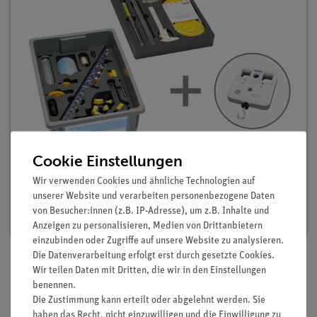
Cookie Einstellungen
Digitalset Schülerversuche Mechanik 1 für 32
Wir verwenden Cookies und ähnliche Technologien auf
Versuche, TESS advanced Physik ME-1
unserer Website und verarbeiten personenbezogene Daten
Artikel-Nr.: 25271-88D | Typ: Set
von Besucher:innen (z.B. IP-Adresse), um z.B. Inhalte und
Anzeigen zu personalisieren, Medien von Drittanbietern
einzubinden oder Zugriffe auf unsere Website zu analysieren.
Die Datenverarbeitung erfolgt erst durch gesetzte Cookies.
Wir teilen Daten mit Dritten, die wir in den Einstellungen
Beschreibung
benennen.
Die Zustimmung kann erteilt oder abgelehnt werden. Sie
haben das Recht, nicht einzuwilligen und die Einwilligung zu