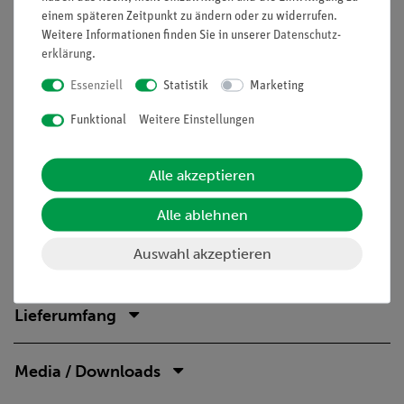
einem späteren Zeitpunkt zu ändern oder zu widerrufen.
Weitere Informationen finden Sie in unserer
Daten­schutz­
Prinzip
erklärung
.
In diesem Versuch sollen die Schüler in einem einfachen
Essenziell
Statistik
Marketing
Versuch den Einfluss der Zeit auf die Leistung erfahren. Um
den Vergleich mit der Arbeit zu erleichtern, ist diese konstant
Funktional
Weitere Einstellungen
gehalten.
Vorteile
Alle akzeptieren
Echtes Stativmaterial für besonders stabilen und damit
Alle ablehnen
sicheren Aufbau
Schülergerechte Anleitungen inklusive Protokollfragen
Auswahl akzeptieren
Lieferumfang
Media / Downloads