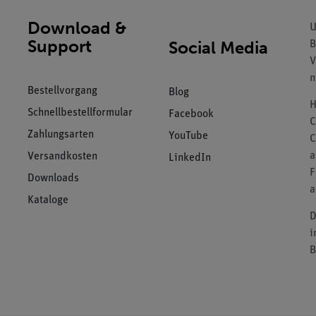
Download &
U
Support
Social Media
B
V
n
Bestellvorgang
Blog
H
Schnellbestellformular
Facebook
C
Zahlungsarten
YouTube
C
a
Versandkosten
LinkedIn
F
Downloads
a
Kataloge
D
i
B