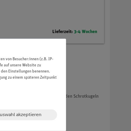
Lieferzeit:
3-4 Wochen
n von Besucher:innen (z.B. IP-
fe auf unsere Website zu
in den Einstellungen benennen.
igung zu einem späteren Zeitpunkt
verwandelt, wenn die herabfallenden Schrotkugeln
uswahl akzeptieren
gen