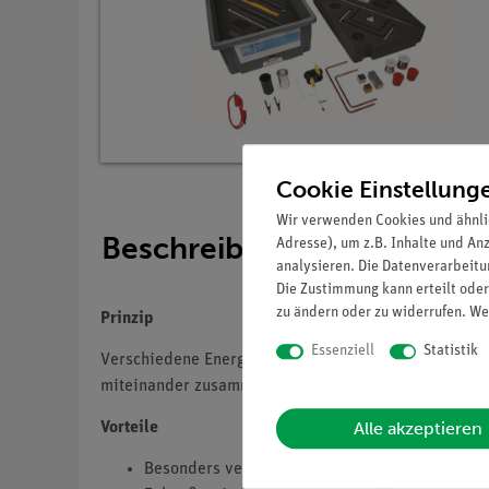
Cookie Einstellung
Wir verwenden Cookies und ähnli
Beschreibung
Adresse), um z.B. Inhalte und An
analysieren. Die Datenverarbeitun
Die Zustimmung kann erteilt oder
zu ändern oder zu widerrufen. We
Prinzip
Essenziell
Statistik
Verschiedene Energieformen lassen sich ineinander 
miteinander zusammenstoßen.
Alle akzeptieren
Vorteile
Besonders verständliche und didaktisch aufbere