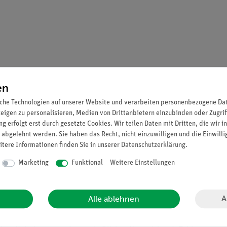
en
che Technologien auf unserer Website und verarbeiten personenbezogene Date
zeigen zu personalisieren, Medien von Drittanbietern einzubinden oder Zugrif
g erfolgt erst durch gesetzte Cookies. Wir teilen Daten mit Dritten, die wir 
 abgelehnt werden. Sie haben das Recht, nicht einzuwilligen und die Einwill
itere Informationen finden Sie in unserer
Daten­schutz­erklärung
.
Marketing
Funktional
Weitere Einstellungen
umwandeln. Hier wird die Lageenergie von Schrotkugeln in Wärme 
A
Alle ablehnen
itete Versuchsbeschreibung (Alltagsbezug etc.) inkl. Protokollfra