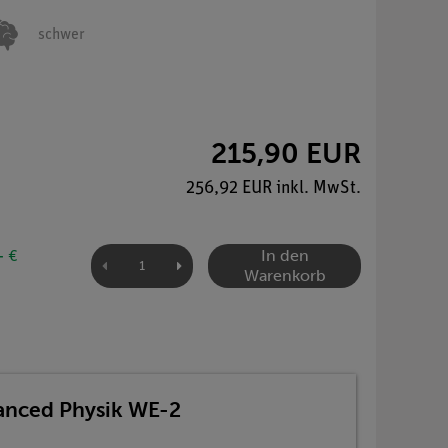
schwer
215,90 EUR
256,92 EUR inkl. MwSt.
In den
- €
Warenkorb
anced Physik WE-2