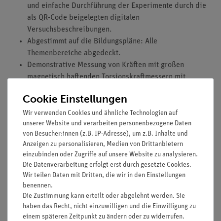
und einfache Durchführung der Experimente durch die
als QR-Code beigelegten digitalen
Versuchsbeschreibungen.
Abgestimmt auf die Bildungspläne: Alle
Themenbereiche abgedeckt.
Demonstrative Messung von Kräften mit großen
magnetisch haftenden Torsionskraftmessern mit
kugelgelagerter Umlenkrolle und zwei Schnurrillen für
Cookie Einstellungen
zwei Messbereiche.
Einfaches Lehren durch Einsatz der Demo-Tafel Physik
Wir verwenden Cookies und ähnliche Technologien auf
unserer Website und verarbeiten personenbezogene Daten
und magnetisch haftende Komponenten.
von Besucher:innen (z.B. IP-Adresse), um z.B. Inhalte und
Farbige Pfeile unterstützen die Beobachtungen und
Anzeigen zu personalisieren, Medien von Drittanbietern
Erklärungen.
einzubinden oder Zugriffe auf unsere Website zu analysieren.
Sichere Halterung durch Magnete mit einer Haftkraft
Die Datenverarbeitung erfolgt erst durch gesetzte Cookies.
von mindestens 10 N.
Wir teilen Daten mit Dritten, die wir in den Einstellungen
benennen.
Ausstattung und technische Daten
Die Zustimmung kann erteilt oder abgelehnt werden. Sie
haben das Recht, nicht einzuwilligen und die Einwilligung zu
Das Geräteset besteht aus einem Aufbewahrungskoffer und
einem späteren Zeitpunkt zu ändern oder zu widerrufen.