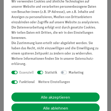
Wir verwenden Cookies und ähnliche Technologien auf
unserer Website und verarbeiten personenbezogene Daten
Prinzip
von Besucher:innen (z.B. IP-Adresse), um z.B. Inhalte und
Anzeigen zu personalisieren, Medien von Drittanbietern
An einem Klotz, der oberhalb seines Schwerpunktes gegen ein
einzubinden oder Zugriffe auf unsere Website zu analysieren.
Hindernis gezogen wird, sollen die Schüler erarbeiten, dass
Die Datenverarbeitung erfolgt erst durch gesetzte Cookies.
ein Körper immer dann kippt, wenn der Fußpunkt des Lotes
Wir teilen Daten mit Dritten, die wir in den Einstellungen
durch seinen Schwerpunkt außerhalb seiner Standfläche liegt.
benennen.
Die Zustimmung kann erteilt oder abgelehnt werden. Sie
Vorteile
haben das Recht, nicht einzuwilligen und die Einwilligung zu
einem späteren Zeitpunkt zu ändern oder zu widerrufen.
Schülergerechte Anleitungen inklusive Protokollfragen
Weitere Informationen finden Sie in unserer
Daten­schutz­
erklärung
.
Essenziell
Statistik
Marketing
Lieferumfang
Funktional
Weitere Einstellungen
Media / Downloads
Alle akzeptieren
Alle ablehnen
Versandkostenfrei ab 300,- €