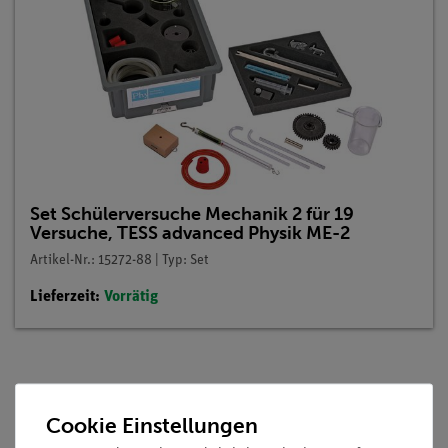
Set Schülerversuche Mechanik 2 für 19
Versuche, TESS advanced Physik ME-2
Artikel-Nr.: 15272-88 | Typ: Set
Lieferzeit:
Vorrätig
Beschreibung
Cookie Einstellungen