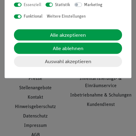
Essenziell
Statistik
Marketing
Nach oben
Funktional
Weitere Einstellungen
Alle akzeptieren
Informationen
Service
Alle ablehnen
Unternehmen
Übersicht Service
Auswahl akzeptieren
Projekte und Lösungen
Beratung & Showroom
Presse
Inventarisierungs- &
Einräumservice
Stellenangebote
Inbetriebnahme & Schulungen
Kontakt
Kundendienst
Hinweisgeberschutz
Datenschutz
Impressum
AGB