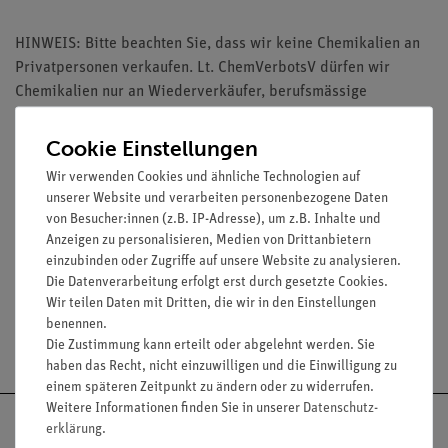
HINWEIS: Bitte beachten Sie, dass wir keine Chemikalien an
Privatpersonen verkaufen. Lt. ChemVerbotsV dürfen wir
Chemikalien nur an Wiederverkäufer, berufsmässige
Verwender und öffentliche Forschungs-, Untersuchungs- und
Lehranstalten abgeben.
Cookie Einstellungen
Wir verwenden Cookies und ähnliche Technologien auf
unserer Website und verarbeiten personenbezogene Daten
von Besucher:innen (z.B. IP-Adresse), um z.B. Inhalte und
Anzeigen zu personalisieren, Medien von Drittanbietern
Media / Downloads
einzubinden oder Zugriffe auf unsere Website zu analysieren.
Die Datenverarbeitung erfolgt erst durch gesetzte Cookies.
Wir teilen Daten mit Dritten, die wir in den Einstellungen
benennen.
Versandkostenfrei ab 300,- €
Die Zustimmung kann erteilt oder abgelehnt werden. Sie
haben das Recht, nicht einzuwilligen und die Einwilligung zu
einem späteren Zeitpunkt zu ändern oder zu widerrufen.
Weitere Informationen finden Sie in unserer
Daten­schutz­
erklärung
.