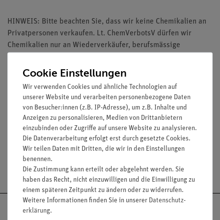
HINWEIS: Bitte beachten Sie, dass wir keine Chemikalien an
Privatpersonen verkaufen. Lt. ChemVerbotsV dürfen wir
Chemikalien nur an Wiederverkäufer, berufsmässige
Verwender und öffentliche Forschungs-, Untersuchungs- und
Lehranstalten abgeben.
Cookie Einstellungen
Wir verwenden Cookies und ähnliche Technologien auf
unserer Website und verarbeiten personenbezogene Daten
von Besucher:innen (z.B. IP-Adresse), um z.B. Inhalte und
Anzeigen zu personalisieren, Medien von Drittanbietern
Media / Downloads
einzubinden oder Zugriffe auf unsere Website zu analysieren.
Die Datenverarbeitung erfolgt erst durch gesetzte Cookies.
Wir teilen Daten mit Dritten, die wir in den Einstellungen
benennen.
Versandkostenfrei ab 300,- €
Die Zustimmung kann erteilt oder abgelehnt werden. Sie
haben das Recht, nicht einzuwilligen und die Einwilligung zu
einem späteren Zeitpunkt zu ändern oder zu widerrufen.
Weitere Informationen finden Sie in unserer
Daten­schutz­
erklärung
.