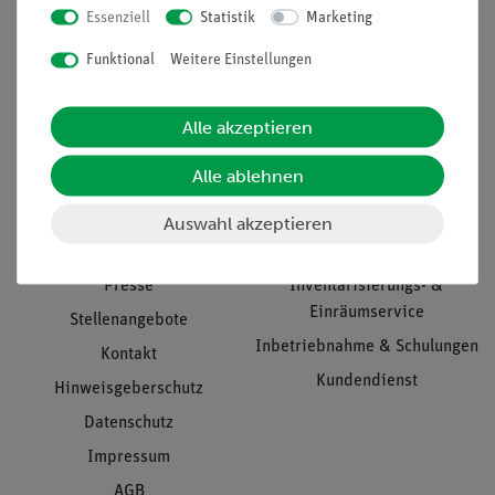
Essenziell
Statistik
Marketing
Nach oben
Funktional
Weitere Einstellungen
Alle akzeptieren
Informationen
Service
Alle ablehnen
Unternehmen
Übersicht Service
Auswahl akzeptieren
Projekte und Lösungen
Beratung & Showroom
Presse
Inventarisierungs- &
Einräumservice
Stellenangebote
Inbetriebnahme & Schulungen
Kontakt
Kundendienst
Hinweisgeberschutz
Datenschutz
Impressum
AGB