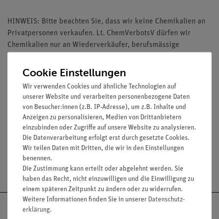
HINWEIS: Bitte beachten Sie, dass wir keine Chemikalien an
Privatpersonen verkaufen. Lt. ChemVerbotsV dürfen wir
Chemikalien nur an Wiederverkäufer, berufsmässige
Verwender und öffentliche Forschungs-, Untersuchungs- und
Lehranstalten abgeben.
Cookie Einstellungen
Wir verwenden Cookies und ähnliche Technologien auf
unserer Website und verarbeiten personenbezogene Daten
von Besucher:innen (z.B. IP-Adresse), um z.B. Inhalte und
Anzeigen zu personalisieren, Medien von Drittanbietern
Media / Downloads
einzubinden oder Zugriffe auf unsere Website zu analysieren.
Die Datenverarbeitung erfolgt erst durch gesetzte Cookies.
Wir teilen Daten mit Dritten, die wir in den Einstellungen
benennen.
Versandkostenfrei ab 300,- €
Die Zustimmung kann erteilt oder abgelehnt werden. Sie
haben das Recht, nicht einzuwilligen und die Einwilligung zu
einem späteren Zeitpunkt zu ändern oder zu widerrufen.
Weitere Informationen finden Sie in unserer
Daten­schutz­
erklärung
.