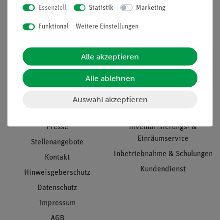
Essenziell
Statistik
Marketing
Nach oben
Funktional
Weitere Einstellungen
Alle akzeptieren
Informationen
Service
Alle ablehnen
Unternehmen
Übersicht Service
Auswahl akzeptieren
Projekte und Lösungen
Beratung & Showroom
Presse
Inventarisierungs- &
Einräumservice
Stellenangebote
Inbetriebnahme & Schulungen
Kontakt
Kundendienst
Hinweisgeberschutz
Datenschutz
Impressum
AGB