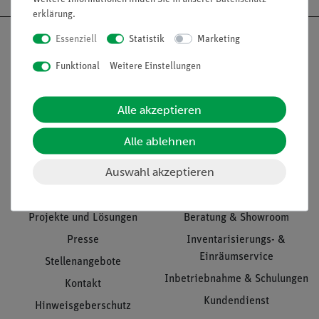
erklärung
.
Essenziell
Statistik
Marketing
Funktional
Weitere Einstellungen
Nach oben
Alle akzeptieren
Alle ablehnen
Informationen
Service
Auswahl akzeptieren
Unternehmen
Übersicht Service
Projekte und Lösungen
Beratung & Showroom
Presse
Inventarisierungs- &
Einräumservice
Stellenangebote
Inbetriebnahme & Schulungen
Kontakt
Kundendienst
Hinweisgeberschutz