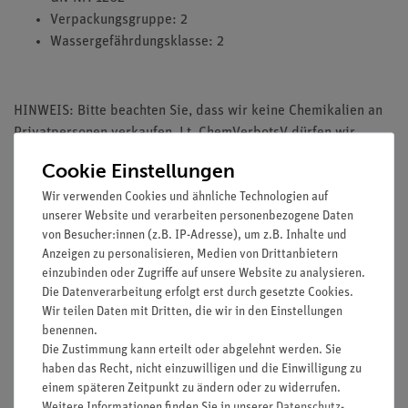
Verpackungsgruppe: 2
Wassergefährdungsklasse: 2
HINWEIS: Bitte beachten Sie, dass wir keine Chemikalien an
Privatpersonen verkaufen. Lt. ChemVerbotsV dürfen wir
Chemikalien nur an Wiederverkäufer, berufsmässige
Cookie Einstellungen
Verwender und öffentliche Forschungs-, Untersuchungs- und
Wir verwenden Cookies und ähnliche Technologien auf
Lehranstalten abgeben.
unserer Website und verarbeiten personenbezogene Daten
von Besucher:innen (z.B. IP-Adresse), um z.B. Inhalte und
Anzeigen zu personalisieren, Medien von Drittanbietern
einzubinden oder Zugriffe auf unsere Website zu analysieren.
Die Datenverarbeitung erfolgt erst durch gesetzte Cookies.
Media / Downloads
Wir teilen Daten mit Dritten, die wir in den Einstellungen
benennen.
Die Zustimmung kann erteilt oder abgelehnt werden. Sie
haben das Recht, nicht einzuwilligen und die Einwilligung zu
Versandkostenfrei ab 300,- €
einem späteren Zeitpunkt zu ändern oder zu widerrufen.
Weitere Informationen finden Sie in unserer
Daten­schutz­