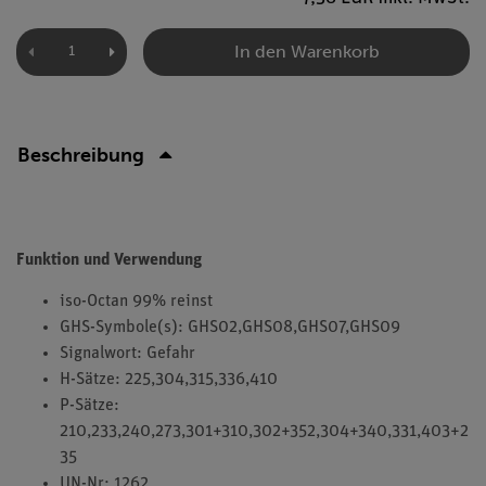
In den Warenkorb
Beschreibung
Funktion und Verwendung
iso-Octan 99% reinst
GHS-Symbole(s): GHS02,GHS08,GHS07,GHS09
Signalwort: Gefahr
H-Sätze: 225,304,315,336,410
P-Sätze:
210,233,240,273,301+310,302+352,304+340,331,403+2
35
UN-Nr: 1262