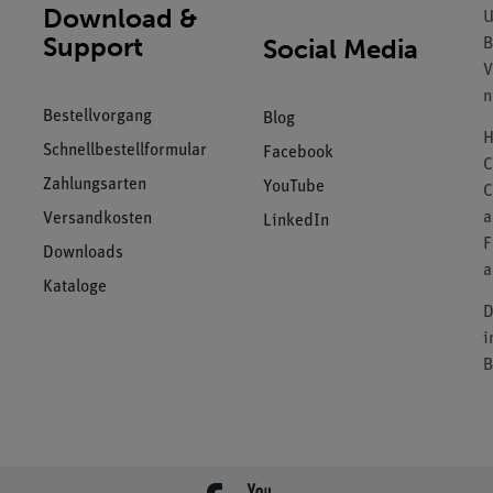
Download &
U
Support
Social Media
B
V
n
Bestellvorgang
Blog
H
Schnellbestellformular
Facebook
C
Zahlungsarten
YouTube
C
a
Versandkosten
LinkedIn
F
Downloads
a
Kataloge
D
i
B