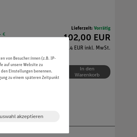
Lieferzeit:
Vorrätig
- €
102,00 EUR
te sammeln!
109,14 EUR inkl. MwSt.
n von Besucher:innen (z.B. IP-
fe auf unsere Website zu
In den
in den Einstellungen benennen.
Warenkorb
igung zu einem späteren Zeitpunkt
uswahl akzeptieren