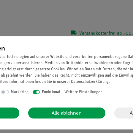
Versandkostenfrei ab 300,
Sie können bis zu
102
Punk
en
che Technologien auf unserer Website und verarbeiten personenbezogene Date
zeigen zu personalisieren, Medien von Drittanbietern einzubinden oder Zugrif
g erfolgt erst durch gesetzte Cookies. Wir teilen Daten mit Dritten, die wir 
 abgelehnt werden. Sie haben das Recht, nicht einzuwilligen und die Einwill
itere Informationen finden Sie in unserer
Daten­schutz­erklärung
.
Marketing
Funktional
Weitere Einstellungen
A
Alle ablehnen