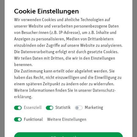
Es soll untersucht werden, wie sich die Spannung und die
Cookie Einstellungen
Stromstärke einer Solarzelle bei Belastungsänderung
Wir verwenden Cookies und ähnliche Technologien auf
zueinander verhalten und bei welcher Belastung die Solarzelle
unserer Website und verarbeiten personenbezogene Daten
maximale Leistung erzeugt.
von Besucher:innen (z.B. IP-Adresse), um z.B. Inhalte und
Anzeigen zu personalisieren, Medien von Drittanbietern
Vorteile
einzubinden oder Zugriffe auf unsere Website zu analysieren.
Die Datenverarbeitung erfolgt erst durch gesetzte Cookies.
Keine zusätzlichen Kabelverbindungen zwischen den
Wir teilen Daten mit Dritten, die wir in den Einstellungen
Bausteinen nötig - übersichtlicherer und schnellerer
benennen.
Aufbau
Die Zustimmung kann erteilt oder abgelehnt werden. Sie
Kontaktsicherheit durch puzzelartig verzahnbare
haben das Recht, nicht einzuwilligen und die Einwilligung zu
Bausteine
einem späteren Zeitpunkt zu ändern oder zu widerrufen.
Hartvergoldete, korrosionsbeständige Kontakte
Weitere Informationen finden Sie in unserer
Daten­schutz­
Doppelter Lernerfolg: Elektrischer Schaltplan auf der
erklärung
.
Ober- und reelle Bauteile auf der Unterseite sichtbar
Essenziell
Statistik
Marketing
Funktional
Weitere Einstellungen
Lieferumfang