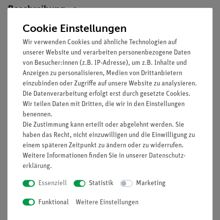
Beschreibung
Cookie Einstellungen
Prinzip
Wir verwenden Cookies und ähnliche Technologien auf
unserer Website und verarbeiten personenbezogene Daten
Es soll nachgewiesen werden, dass ein Lichtleiter digitale und
von Besucher:innen (z.B. IP-Adresse), um z.B. Inhalte und
analoge elektrische Signale übertragen kann.
Anzeigen zu personalisieren, Medien von Drittanbietern
einzubinden oder Zugriffe auf unsere Website zu analysieren.
Vorteile
Die Datenverarbeitung erfolgt erst durch gesetzte Cookies.
Wir teilen Daten mit Dritten, die wir in den Einstellungen
Keine zusätzlichen Kabelverbindungen zwischen den
benennen.
Bausteinen nötig - übersichtlicherer und schnellerer
Die Zustimmung kann erteilt oder abgelehnt werden. Sie
Aufbau
haben das Recht, nicht einzuwilligen und die Einwilligung zu
Kontaktsicherheit durch puzzelartig verzahnbare
einem späteren Zeitpunkt zu ändern oder zu widerrufen.
Bausteine
Weitere Informationen finden Sie in unserer
Daten­schutz­
Hartvergoldete, korrosionsbeständige Kontakte
erklärung
.
Doppelter Lernerfolg: Elektrischer Schaltplan auf der
Essenziell
Statistik
Marketing
Ober- und reelle Bauteile auf der Unterseite sichtbar
Funktional
Weitere Einstellungen