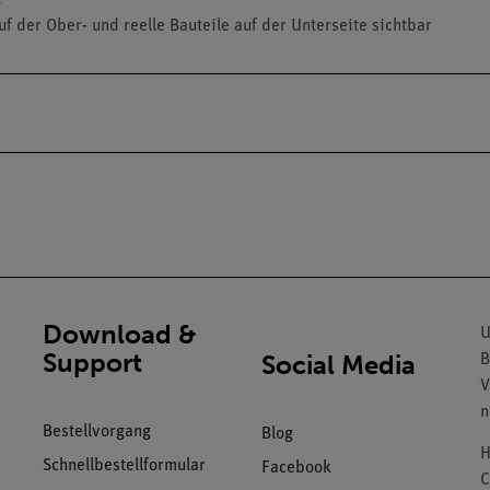
uf der Ober- und reelle Bauteile auf der Unterseite sichtbar
Download &
U
Support
Social Media
B
V
n
Bestellvorgang
Blog
H
Schnellbestellformular
Facebook
C