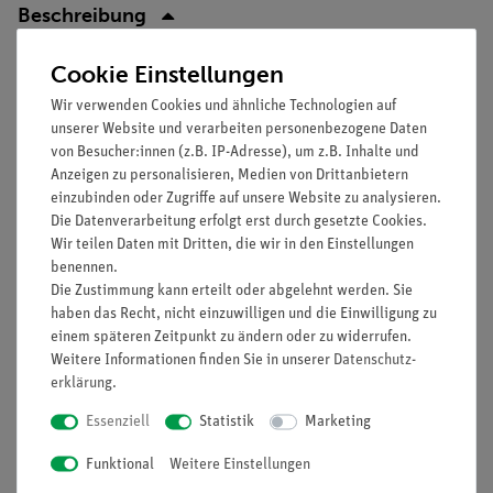
Beschreibung
Cookie Einstellungen
Prinzip
Wir verwenden Cookies und ähnliche Technologien auf
Es soll demonstriert werden, dass die Berührung nicht
unserer Website und verarbeiten personenbezogene Daten
isolierter elektrischer Leitungen für den Menschen (im
von Besucher:innen (z.B. IP-Adresse), um z.B. Inhalte und
Anzeigen zu personalisieren, Medien von Drittanbietern
Versuch durch ein Modell dargestellt) gefährlich sein kann.
einzubinden oder Zugriffe auf unsere Website zu analysieren.
Vorteile
Die Datenverarbeitung erfolgt erst durch gesetzte Cookies.
Wir teilen Daten mit Dritten, die wir in den Einstellungen
Keine zusätzlichen Kabelverbindungen zwischen den
benennen.
Bausteinen nötig - übersichtlicherer und schnellerer
Die Zustimmung kann erteilt oder abgelehnt werden. Sie
Aufbau
haben das Recht, nicht einzuwilligen und die Einwilligung zu
einem späteren Zeitpunkt zu ändern oder zu widerrufen.
Kontaktsicherheit durch puzzelartig verzahnbare
Weitere Informationen finden Sie in unserer
Daten­schutz­
Bausteine
erklärung
.
Hartvergoldete, korrosionsbeständige Kontakte
Doppelter Lernerfolg: Elektrischer Schaltplan auf der
Essenziell
Statistik
Marketing
Ober- und reelle Bauteile auf der Unterseite sichtbar
Funktional
Weitere Einstellungen