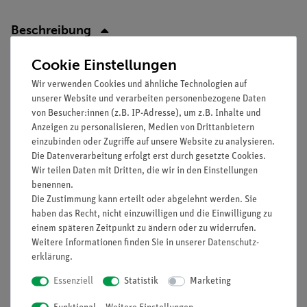
Beschreibung
Cookie Einstellungen
Prinzip
Wir verwenden Cookies und ähnliche Technologien auf
Am Beispiel einer Kupfersulfat-Lösung soll untersucht werden,
unserer Website und verarbeiten personenbezogene Daten
von Besucher:innen (z.B. IP-Adresse), um z.B. Inhalte und
welcher Zusammenhang zwischen der Stromstärke und der
Anzeigen zu personalisieren, Medien von Drittanbietern
Spannung beim Stromfluss durch wässrige Lösungen von
einzubinden oder Zugriffe auf unsere Website zu analysieren.
Elektrolyten besteht.
Die Datenverarbeitung erfolgt erst durch gesetzte Cookies.
Wir teilen Daten mit Dritten, die wir in den Einstellungen
Vorteile
benennen.
Keine zusätzlichen Kabelverbindungen zwischen den
Die Zustimmung kann erteilt oder abgelehnt werden. Sie
haben das Recht, nicht einzuwilligen und die Einwilligung zu
Bausteinen nötig - übersichtlicherer und schnellerer
einem späteren Zeitpunkt zu ändern oder zu widerrufen.
Aufbau
Weitere Informationen finden Sie in unserer
Daten­schutz­
Kontaktsicherheit durch puzzelartig verzahnbare
erklärung
.
Bausteine
Hartvergoldete, korrosionsbeständige Kontakte
Essenziell
Statistik
Marketing
Doppelter Lernerfolg: Elektrischer Schaltplan auf der