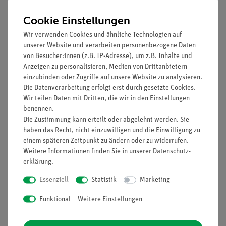
Cookie Einstellungen
Prinzip
Wir verwenden Cookies und ähnliche Technologien auf
Es soll untersucht werden, welcher Zusammenhang zwischen
unserer Website und verarbeiten personenbezogene Daten
elektrischer Spannung und Stromstärke besteht.
von Besucher:innen (z.B. IP-Adresse), um z.B. Inhalte und
Anzeigen zu personalisieren, Medien von Drittanbietern
Vorteile
einzubinden oder Zugriffe auf unsere Website zu analysieren.
Die Datenverarbeitung erfolgt erst durch gesetzte Cookies.
Keine zusätzlichen Kabelverbindungen zwischen den
Wir teilen Daten mit Dritten, die wir in den Einstellungen
Bausteinen nötig - übersichtlicherer und schnellerer
benennen.
Aufbau
Die Zustimmung kann erteilt oder abgelehnt werden. Sie
Kontaktsicherheit durch puzzelartig verzahnbare
haben das Recht, nicht einzuwilligen und die Einwilligung zu
Bausteine
einem späteren Zeitpunkt zu ändern oder zu widerrufen.
Weitere Informationen finden Sie in unserer
Daten­schutz­
Hartvergoldete, korrosionsbeständige Kontakte
erklärung
.
Doppelter Lernerfolg: Elektrischer Schaltplan auf der
Ober- und reelle Bauteile auf der Unterseite sichtbar
Essenziell
Statistik
Marketing
Funktional
Weitere Einstellungen
Lieferumfang