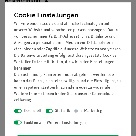
Beschreibung
Cookie Einstellungen
Prinzip
Wir verwenden Cookies und ähnliche Technologien auf
Es soll demonstriert werden, dass ein Kondensator einen
unserer Website und verarbeiten personenbezogene Daten
von Besucher:innen (z.B. IP-Adresse), um z.B. Inhalte und
Wechselstromkreis nicht unterbricht.
Anzeigen zu personalisieren, Medien von Drittanbietern
Vorteile
einzubinden oder Zugriffe auf unsere Website zu analysieren.
Die Datenverarbeitung erfolgt erst durch gesetzte Cookies.
Keine zusätzlichen Kabelverbindungen zwischen den
Wir teilen Daten mit Dritten, die wir in den Einstellungen
Bausteinen nötig - übersichtlicherer und schnellerer
benennen.
Die Zustimmung kann erteilt oder abgelehnt werden. Sie
Aufbau
haben das Recht, nicht einzuwilligen und die Einwilligung zu
Kontaktsicherheit durch puzzelartig verzahnbare
einem späteren Zeitpunkt zu ändern oder zu widerrufen.
Bausteine
Weitere Informationen finden Sie in unserer
Daten­schutz­
Hartvergoldete, korrosionsbeständige Kontakte
erklärung
.
Doppelter Lernerfolg: Elektrischer Schaltplan auf der
Essenziell
Statistik
Marketing
Ober- und reelle Bauteile auf der Unterseite sichtbar
Funktional
Weitere Einstellungen
Lieferumfang