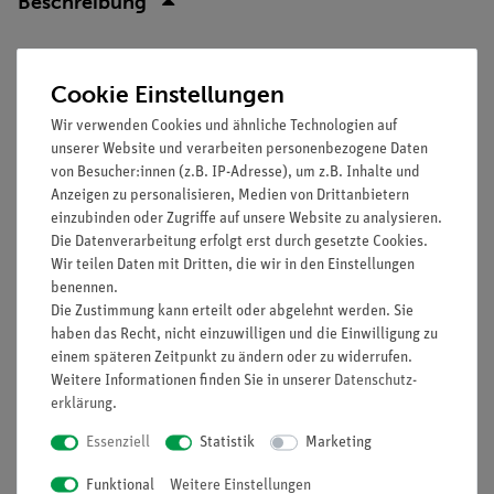
Beschreibung
Prinzip
Cookie Einstellungen
Es soll gezeigt werden, wie sich eine ungünstige Lage des
Wir verwenden Cookies und ähnliche Technologien auf
Arbeitspunktes einer Transistor-Verstärkerstufe auf die
unserer Website und verarbeiten personenbezogene Daten
Verstärkerwirkung auswirkt und wie der Arbeitspunkt
von Besucher:innen (z.B. IP-Adresse), um z.B. Inhalte und
gegenüber Veränderungen der Betriebsspannung stabilisiert
Anzeigen zu personalisieren, Medien von Drittanbietern
werden kann.
einzubinden oder Zugriffe auf unsere Website zu analysieren.
Die Datenverarbeitung erfolgt erst durch gesetzte Cookies.
Vorteile
Wir teilen Daten mit Dritten, die wir in den Einstellungen
benennen.
Keine zusätzlichen Kabelverbindungen zwischen den
Die Zustimmung kann erteilt oder abgelehnt werden. Sie
Bausteinen nötig - übersichtlicherer und schnellerer
haben das Recht, nicht einzuwilligen und die Einwilligung zu
Aufbau
einem späteren Zeitpunkt zu ändern oder zu widerrufen.
Kontaktsicherheit durch puzzelartig verzahnbare
Weitere Informationen finden Sie in unserer
Daten­schutz­
erklärung
.
Bausteine
Hartvergoldete, korrosionsbeständige Kontakte
Essenziell
Statistik
Marketing
Doppelter Lernerfolg: Elektrischer Schaltplan auf der
Ober- und reelle Bauteile auf der Unterseite sichtbar
Funktional
Weitere Einstellungen