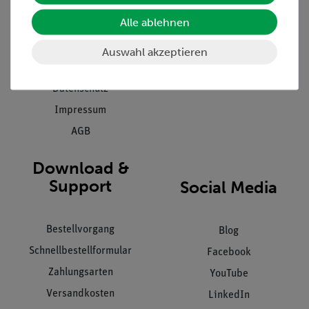
Presse
Inventarisierungs- &
Einräumservice
Alle ablehnen
Stellenangebote
Inbetriebnahme & Schulungen
Kontakt
Auswahl akzeptieren
Kundendienst
Hinweisgeberschutz
Datenschutz
Impressum
AGB
Download &
Support
Social Media
Bestellvorgang
Blog
Schnellbestellformular
Facebook
Zahlungsarten
YouTube
Versandkosten
LinkedIn