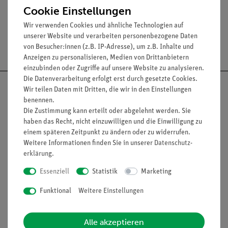
Cookie Einstellungen
Wir verwenden Cookies und ähnliche Technologien auf
unserer Website und verarbeiten personenbezogene Daten
Versandkostenfrei ab 300,- €
von Besucher:innen (z.B. IP-Adresse), um z.B. Inhalte und
Anzeigen zu personalisieren, Medien von Drittanbietern
einzubinden oder Zugriffe auf unsere Website zu analysieren.
Die Datenverarbeitung erfolgt erst durch gesetzte Cookies.
Wir teilen Daten mit Dritten, die wir in den Einstellungen
benennen.
Die Zustimmung kann erteilt oder abgelehnt werden. Sie
Nach oben
haben das Recht, nicht einzuwilligen und die Einwilligung zu
einem späteren Zeitpunkt zu ändern oder zu widerrufen.
Weitere Informationen finden Sie in unserer
Daten­schutz­
erklärung
.
Informationen
Service
Essenziell
Statistik
Marketing
Funktional
Weitere Einstellungen
Unternehmen
Übersicht Service
Projekte und Lösungen
Beratung & Showroom
Alle akzeptieren