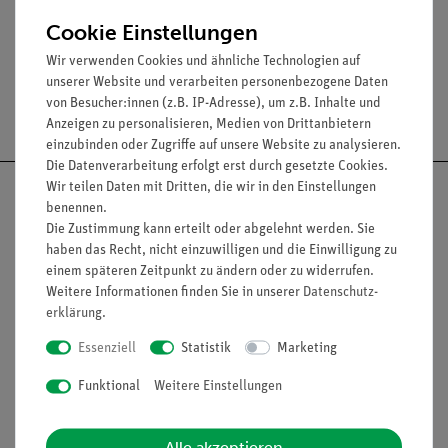
Teilung: 2°
Cookie Einstellungen
Wir verwenden Cookies und ähnliche Technologien auf
unserer Website und verarbeiten personenbezogene Daten
von Besucher:innen (z.B. IP-Adresse), um z.B. Inhalte und
Versandkostenfrei ab 300,- €
Anzeigen zu personalisieren, Medien von Drittanbietern
einzubinden oder Zugriffe auf unsere Website zu analysieren.
Die Datenverarbeitung erfolgt erst durch gesetzte Cookies.
Wir teilen Daten mit Dritten, die wir in den Einstellungen
benennen.
Die Zustimmung kann erteilt oder abgelehnt werden. Sie
haben das Recht, nicht einzuwilligen und die Einwilligung zu
Nach oben
einem späteren Zeitpunkt zu ändern oder zu widerrufen.
Weitere Informationen finden Sie in unserer
Daten­schutz­
erklärung
.
Informationen
Service
Essenziell
Statistik
Marketing
Funktional
Weitere Einstellungen
Unternehmen
Übersicht Service
Projekte und Lösungen
Beratung & Showroom
Alle akzeptieren