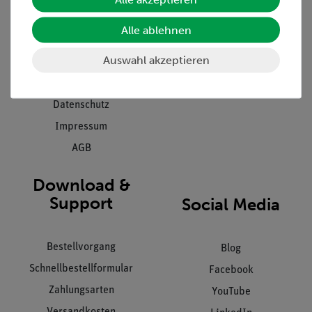
Presse
Inventarisierungs- &
Alle ablehnen
Einräumservice
Stellenangebote
Inbetriebnahme & Schulungen
Auswahl akzeptieren
Kontakt
Kundendienst
Hinweisgeberschutz
Datenschutz
Impressum
AGB
Download &
Support
Social Media
Bestellvorgang
Blog
Schnellbestellformular
Facebook
Zahlungsarten
YouTube
Versandkosten