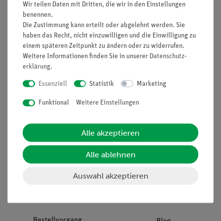
Wir teilen Daten mit Dritten, die wir in den Einstellungen
benennen.
Die Zustimmung kann erteilt oder abgelehnt werden. Sie
Unternehmen
Übersicht Service
haben das Recht, nicht einzuwilligen und die Einwilligung zu
Projekte und Lösungen
Beratung & Showroom
einem späteren Zeitpunkt zu ändern oder zu widerrufen.
Weitere Informationen finden Sie in unserer
Daten­schutz­
Presse
Inventarisierungs- &
erklärung
.
Einräumservice
Stellenangebote
Essenziell
Statistik
Marketing
Inbetriebnahme & Schulungen
Kontakt
Kundendienst
Funktional
Weitere Einstellungen
Hinweisgeberschutz
Datenschutz
Alle akzeptieren
Impressum
AGB
Alle ablehnen
Download &
Auswahl akzeptieren
Support
Social Media
Bestellvorgang