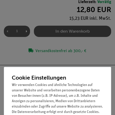
Lieferzeit:
Vorrätig
12,80 EUR
15,23 EUR inkl. MwSt.
In den Warenkorb
Versandkostenfrei ab 300,- €
Cookie Einstellungen
Wir verwenden Cookies und ähnliche Technologien auf
Nach oben
unserer Website und verarbeiten personenbezogene Daten
von Besucher:innen (z.B. IP-Adresse), um z.B. Inhalte und
Anzeigen zu personalisieren, Medien von Drittanbietern
einzubinden oder Zugriffe auf unsere Website zu analysieren.
Informationen
Service
Die Datenverarbeitung erfolgt erst durch gesetzte Cookies.