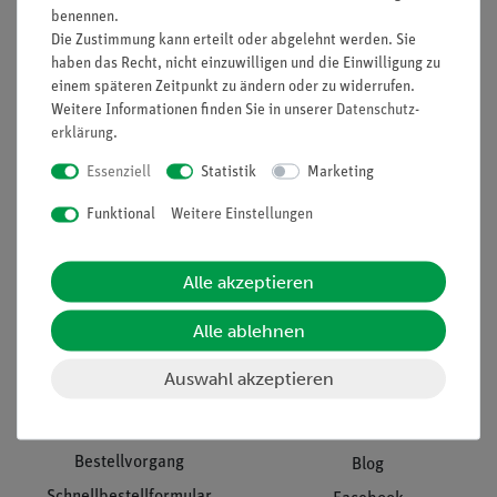
benennen.
Unternehmen
Übersicht Service
Die Zustimmung kann erteilt oder abgelehnt werden. Sie
haben das Recht, nicht einzuwilligen und die Einwilligung zu
Projekte und Lösungen
Beratung & Showroom
einem späteren Zeitpunkt zu ändern oder zu widerrufen.
Presse
Inventarisierungs- &
Weitere Informationen finden Sie in unserer
Daten­schutz­
Einräumservice
Stellenangebote
erklärung
.
Inbetriebnahme & Schulungen
Kontakt
Essenziell
Statistik
Marketing
Kundendienst
Hinweisgeberschutz
Funktional
Weitere Einstellungen
Datenschutz
Impressum
Alle akzeptieren
AGB
Alle ablehnen
Download &
Auswahl akzeptieren
Support
Social Media
Bestellvorgang
Blog
Schnellbestellformular