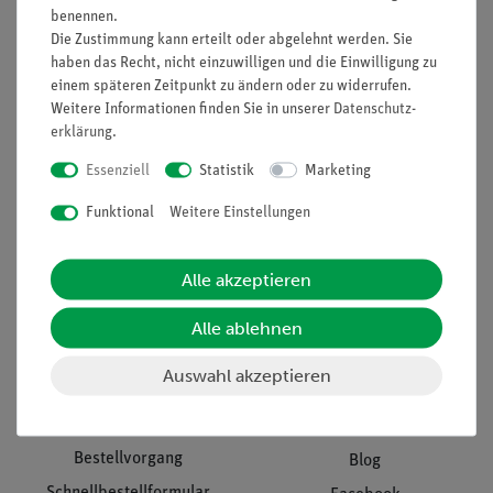
benennen.
Unternehmen
Übersicht Service
Die Zustimmung kann erteilt oder abgelehnt werden. Sie
haben das Recht, nicht einzuwilligen und die Einwilligung zu
Projekte und Lösungen
Beratung & Showroom
einem späteren Zeitpunkt zu ändern oder zu widerrufen.
Presse
Inventarisierungs- &
Weitere Informationen finden Sie in unserer
Daten­schutz­
Einräumservice
Stellenangebote
erklärung
.
Inbetriebnahme & Schulungen
Kontakt
Essenziell
Statistik
Marketing
Kundendienst
Hinweisgeberschutz
Funktional
Weitere Einstellungen
Datenschutz
Impressum
Alle akzeptieren
AGB
Alle ablehnen
Download &
Auswahl akzeptieren
Support
Social Media
Bestellvorgang
Blog
Schnellbestellformular