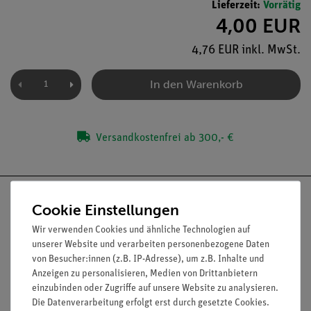
Lieferzeit:
Vorrätig
4,00 EUR
4,76 EUR inkl. MwSt.
In den Warenkorb
Versandkostenfrei ab 300,- €
Cookie Einstellungen
Wir verwenden Cookies und ähnliche Technologien auf
Nach oben
unserer Website und verarbeiten personenbezogene Daten
von Besucher:innen (z.B. IP-Adresse), um z.B. Inhalte und
Anzeigen zu personalisieren, Medien von Drittanbietern
einzubinden oder Zugriffe auf unsere Website zu analysieren.
Informationen
Service
Die Datenverarbeitung erfolgt erst durch gesetzte Cookies.