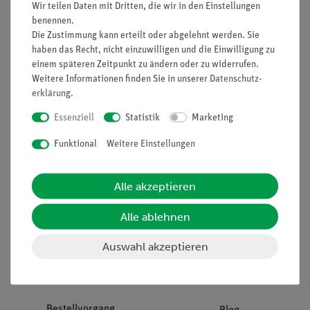
Wir teilen Daten mit Dritten, die wir in den Einstellungen
benennen.
Die Zustimmung kann erteilt oder abgelehnt werden. Sie
Unternehmen
Übersicht Service
haben das Recht, nicht einzuwilligen und die Einwilligung zu
Projekte und Lösungen
Beratung & Showroom
einem späteren Zeitpunkt zu ändern oder zu widerrufen.
Weitere Informationen finden Sie in unserer
Daten­schutz­
Presse
Inventarisierungs- &
erklärung
.
Einräumservice
Stellenangebote
Essenziell
Statistik
Marketing
Inbetriebnahme & Schulungen
Kontakt
Kundendienst
Funktional
Weitere Einstellungen
Hinweisgeberschutz
Datenschutz
Alle akzeptieren
Impressum
AGB
Alle ablehnen
Download &
Auswahl akzeptieren
Support
Social Media
Bestellvorgang