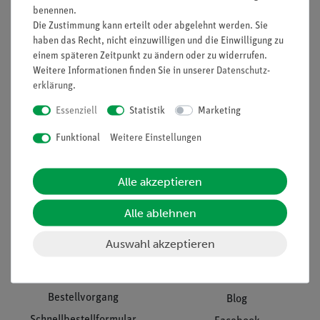
benennen.
Unternehmen
Übersicht Service
Die Zustimmung kann erteilt oder abgelehnt werden. Sie
haben das Recht, nicht einzuwilligen und die Einwilligung zu
Projekte und Lösungen
Beratung & Showroom
einem späteren Zeitpunkt zu ändern oder zu widerrufen.
Presse
Inventarisierungs- &
Weitere Informationen finden Sie in unserer
Daten­schutz­
Einräumservice
Stellenangebote
erklärung
.
Inbetriebnahme & Schulungen
Kontakt
Essenziell
Statistik
Marketing
Kundendienst
Hinweisgeberschutz
Funktional
Weitere Einstellungen
Datenschutz
Impressum
Alle akzeptieren
AGB
Alle ablehnen
Download &
Auswahl akzeptieren
Support
Social Media
Bestellvorgang
Blog
Schnellbestellformular