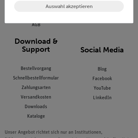
Auswahl akzeptieren
Datenschutz
Impressum
AGB
Download &
Support
Social Media
Bestellvorgang
Blog
Schnellbestellformular
Facebook
Zahlungsarten
YouTube
Versandkosten
LinkedIn
Downloads
Kataloge
Unser Angebot richtet sich nur an Institutionen,