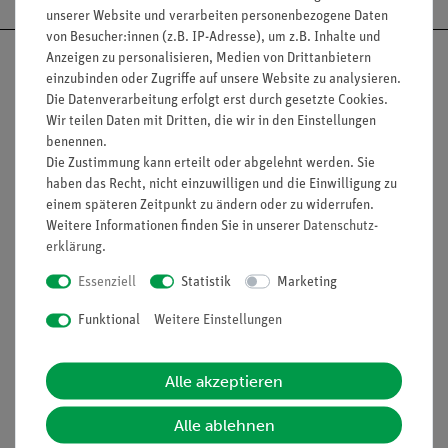
unserer Website und verarbeiten personenbezogene Daten
von Besucher:innen (z.B. IP-Adresse), um z.B. Inhalte und
Anzeigen zu personalisieren, Medien von Drittanbietern
einzubinden oder Zugriffe auf unsere Website zu analysieren.
Die Datenverarbeitung erfolgt erst durch gesetzte Cookies.
Wir teilen Daten mit Dritten, die wir in den Einstellungen
Nach oben
benennen.
Die Zustimmung kann erteilt oder abgelehnt werden. Sie
haben das Recht, nicht einzuwilligen und die Einwilligung zu
einem späteren Zeitpunkt zu ändern oder zu widerrufen.
Informationen
Service
Weitere Informationen finden Sie in unserer
Daten­schutz­
erklärung
.
Unternehmen
Übersicht Service
Essenziell
Statistik
Marketing
Projekte und Lösungen
Beratung & Showroom
Funktional
Weitere Einstellungen
Presse
Inventarisierungs- &
Einräumservice
Stellenangebote
Alle akzeptieren
Inbetriebnahme & Schulungen
Kontakt
Alle ablehnen
Kundendienst
Hinweisgeberschutz