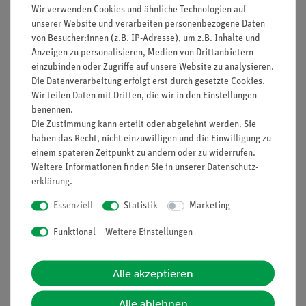
Gegenstände (Möbel, Teppich) oder Wandverkleidungen
Wir verwenden Cookies und ähnliche Technologien auf
unserer Website und verarbeiten personenbezogene Daten
hineingebracht. In Konzertsälen oder Aufnahmestudios wird
von Besucher:innen (z.B. IP-Adresse), um z.B. Inhalte und
die Schalldämpfung an bzw. vor den Wänden z. B. durch
Anzeigen zu personalisieren, Medien von Drittanbietern
geeignete Anordnung poröser Dämmstoffe optimiert.
einzubinden oder Zugriffe auf unsere Website zu analysieren.
Die Datenverarbeitung erfolgt erst durch gesetzte Cookies.
Vorteile
Wir teilen Daten mit Dritten, die wir in den Einstellungen
benennen.
Versuch ist Teil einer Komplettlösung mit insgesamt 22
Die Zustimmung kann erteilt oder abgelehnt werden. Sie
Versuchen zu den Themen Schallerzeugung, -ausbreitung
haben das Recht, nicht einzuwilligen und die Einwilligung zu
und -wahrnehmung, Schwingungen und Wellen
einem späteren Zeitpunkt zu ändern oder zu widerrufen.
Besonders geeignet für den Einstiegsthema in die
Weitere Informationen finden Sie in unserer
Daten­schutz­
Physik im Allgemeinen
erklärung
.
Mit anschaulichem Schülerarbeitsblatt
Essenziell
Statistik
Marketing
Mit detaillierten Lehrerinformationen
Besonders geeignet bei knapper Zeitplanung, da
Funktional
Weitere Einstellungen
minimale Vorbereitungszeit
Aufgaben
Alle akzeptieren
Miss den Schalldurchgang durch feste Wände aus Papier oder
Alle ablehnen