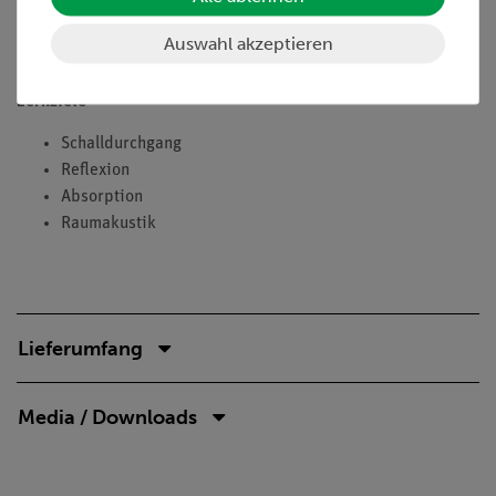
Pappe. Miss die Reflexion eines Schallpulses an einer festen
Wand und untersuche den Einfluss von Filz-Anordnungen vor
Auswahl akzeptieren
der Wand.
Lernziele
Schalldurchgang
Reflexion
Absorption
Raumakustik
Lieferumfang
Media / Downloads