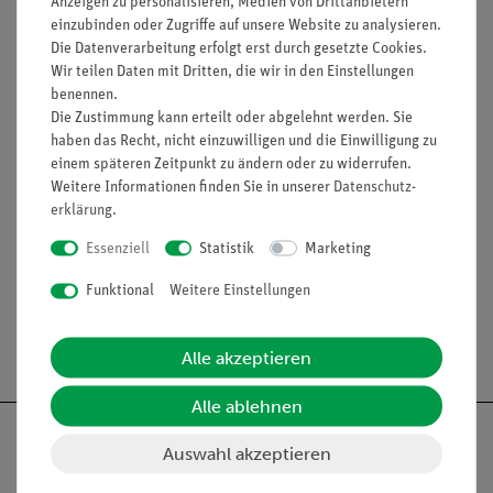
(Bitte beachten: Versuchsbeschreibung ist nur in englischer
Anzeigen zu personalisieren, Medien von Drittanbietern
einzubinden oder Zugriffe auf unsere Website zu analysieren.
Sprache erhältlich)
Die Datenverarbeitung erfolgt erst durch gesetzte Cookies.
Wir teilen Daten mit Dritten, die wir in den Einstellungen
benennen.
Lieferumfang
Die Zustimmung kann erteilt oder abgelehnt werden. Sie
haben das Recht, nicht einzuwilligen und die Einwilligung zu
einem späteren Zeitpunkt zu ändern oder zu widerrufen.
Zubehör
Weitere Informationen finden Sie in unserer
Daten­schutz­
erklärung
.
Media / Downloads
Essenziell
Statistik
Marketing
Funktional
Weitere Einstellungen
Versandkostenfrei ab 300,- €
Alle akzeptieren
Alle ablehnen
Auswahl akzeptieren