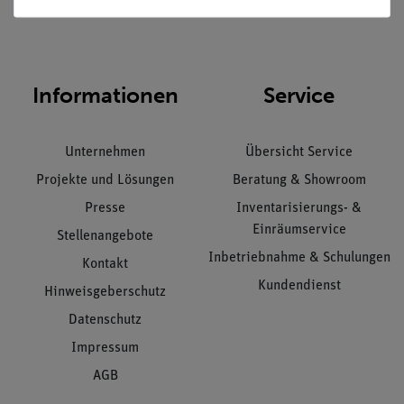
Nach oben
Informationen
Service
Unternehmen
Übersicht Service
Projekte und Lösungen
Beratung & Showroom
Presse
Inventarisierungs- &
Einräumservice
Stellenangebote
Inbetriebnahme & Schulungen
Kontakt
Kundendienst
Hinweisgeberschutz
Datenschutz
Impressum
AGB