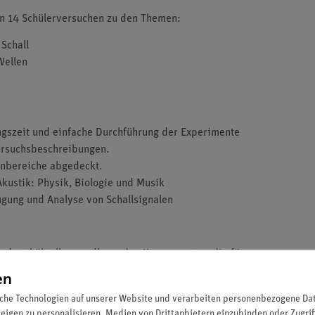
on 14 Schülerversuchen zu den Themen:
Schall
Wellen
ngszeit und einfache Durchführung der Experimente
Versuchsbeschreibungen.
enbereiche abgedeckt.
ustik: Physik, Biologie und Musik
ugung und Analyse von Schallsignalen
nd enthält alle grundlegenden Komponenten, die für
e stabile, stapelbare Box ist mit einem passgenauen
en
n schützt und eine schnelle Kontrolle auf
che Technologien auf unserer Website und verarbeiten personenbezogene Date
zeigen zu personalisieren, Medien von Drittanbietern einzubinden oder Zugrif