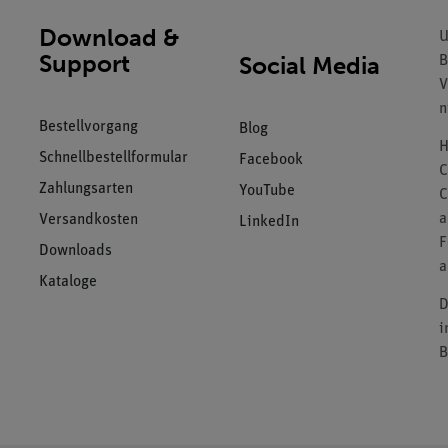
Download &
U
Support
Social Media
B
V
n
Bestellvorgang
Blog
H
Schnellbestellformular
Facebook
C
Zahlungsarten
YouTube
C
a
Versandkosten
LinkedIn
F
Downloads
a
Kataloge
D
i
B