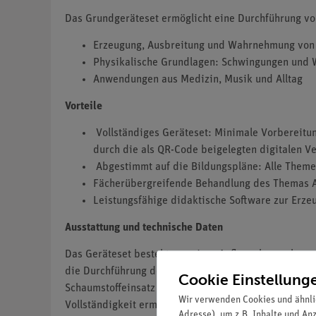
Das Grundgeräteset ermöglicht eine Durchführung v
Erzeugung, Ausbreitung und Wahrnehmung von 
Physikalische Grundlagen: Schwingungen und 
Anwendungen aus Medizin, Musik und Alltag
Vorteile
Vollständiges Geräteset: Minimale Vorbereitu
durch die als QR-Code beigelegten digitalen 
Abgestimmt auf die Bildungspläne: Alle Them
Fächerübergreifende Behandlung des Themas Ak
Leistungsfähige didaktische Software zur Erze
Ausstattung und technische Daten
Das Geräteset besteht aus einer Aufbewahrungsbox u
die Durchführung der Versuche erforderlich sind. Di
Cookie Einstellung
Schaumstoffeinsatz ausgestattet, der die Komponente
Wir verwenden Cookies und ähnli
Vollständigkeit ermöglicht
Adresse), um z.B. Inhalte und An