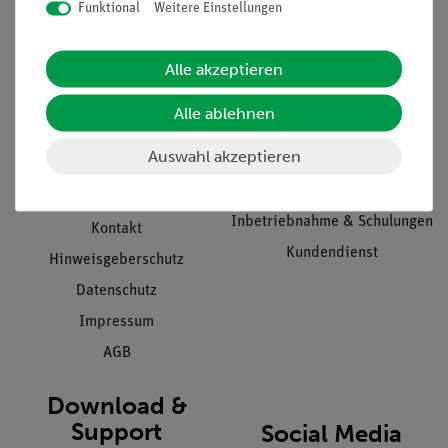
Funktional
Weitere Einstellungen
Informationen
Service
Alle akzeptieren
Unternehmen
Übersicht Service
Alle ablehnen
Projekte und Lösungen
Beratung & Showroom
Auswahl akzeptieren
Presse
Inventarisierungs- &
Einräumservice
Stellenangebote
Inbetriebnahme & Schulungen
Kontakt
Kundendienst
Hinweisgeberschutz
Datenschutz
Impressum
AGB
Download &
Support
Social Media