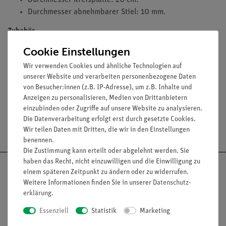
Durchmesser Kreisplatte: 20 cm.
Durchmesser abnehmbarer Stiel: 10 mm.
Zubehör
Cookie Einstellungen
Leistungsfrequenzgenerator (13650.93)
Schallkopf (03524.00)
Wir verwenden Cookies und ähnliche Technologien auf
Seesand (30220.67)
unserer Website und verarbeiten personenbezogene Daten
von Besucher:innen (z.B. IP-Adresse), um z.B. Inhalte und
Anzeigen zu personalisieren, Medien von Drittanbietern
einzubinden oder Zugriffe auf unsere Website zu analysieren.
Die Datenverarbeitung erfolgt erst durch gesetzte Cookies.
Versandkostenfrei ab 300,- €
Wir teilen Daten mit Dritten, die wir in den Einstellungen
benennen.
Die Zustimmung kann erteilt oder abgelehnt werden. Sie
haben das Recht, nicht einzuwilligen und die Einwilligung zu
einem späteren Zeitpunkt zu ändern oder zu widerrufen.
Weitere Informationen finden Sie in unserer
Daten­schutz­
erklärung
.
Nach oben
Essenziell
Statistik
Marketing