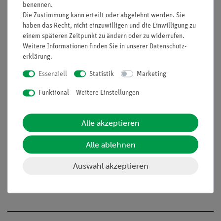
Mit anschaulichem Schülerarbeitsblatt
benennen.
Mit detaillierten Lehrerinformationen
Die Zustimmung kann erteilt oder abgelehnt werden. Sie
Besonders geeignet bei knapper Zeitplanung, da
haben das Recht, nicht einzuwilligen und die Einwilligung zu
einem späteren Zeitpunkt zu ändern oder zu widerrufen.
minimale Vorbereitungszeit
Weitere Informationen finden Sie in unserer
Daten­schutz­
Aufgaben
erklärung
.
Essenziell
Statistik
Marketing
Erzeuge Töne verschiedener Frequenz mit der Software
measure Acoustics. Bestimme die tiefste, für dich hörbare
Funktional
Weitere Einstellungen
Frequenz (untere Hörgrenze). Bestimme die höchste, für dich
hörbare Frequenz (obere Hörgrenze).
Alle akzeptieren
Lernziele
Alle ablehnen
Frequenzintervall
Obere Hörgrenze
Auswahl akzeptieren
Untere Hörgrenze