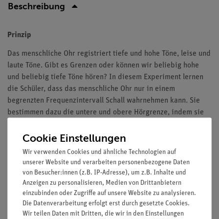
Beschreibung
Prinzip
Das menschliche Ohr registriert tiefe und hohe Töne, leise und
laute Töne. Gibt es Grenzen oder können wir beliebig hohe
und beliebig tiefe Töne hören? In diesem Experiment lernen
die Schüler, dass das menschliche Ohr nur in einem
begrenzten Frequenzintervall Schall wahrnehmen kann. Sie
bestimmen dazu die untere und obere Hörgrenze, indem sie
Töne mit der Software measure Acoustics erzeugen.
Cookie Einstellungen
Vorteile
Wir verwenden Cookies und ähnliche Technologien auf
Versuch ist Teil einer Komplettlösung mit insgesamt 22
unserer Website und verarbeiten personenbezogene Daten
von Besucher:innen (z.B. IP-Adresse), um z.B. Inhalte und
Versuchen zu den Themen Schallerzeugung, -ausbreitung
Anzeigen zu personalisieren, Medien von Drittanbietern
und -wahrnehmung, Schwingungen und Wellen
einzubinden oder Zugriffe auf unsere Website zu analysieren.
Besonders geeignet für den Einstiegsthema in die
Die Datenverarbeitung erfolgt erst durch gesetzte Cookies.
Physik im Allgemeinen
Wir teilen Daten mit Dritten, die wir in den Einstellungen