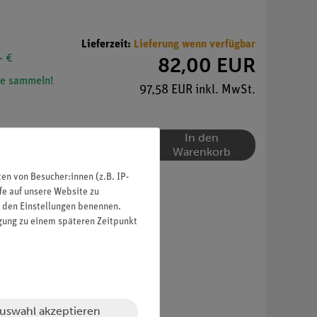
Lieferzeit:
Lieferung wenn verfügbar
- €
82,00 EUR
e sammeln!
97,58 EUR inkl. MwSt.
In den
Warenkorb
n von Besucher:innen (z.B. IP-
fe auf unsere Website zu
in den Einstellungen benennen.
igung zu einem späteren Zeitpunkt
uswahl akzeptieren