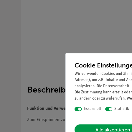
Cookie Einstellung
Wir verwenden Cookies und ähnli
Adresse), um z.B. Inhalte und An
analysieren. Die Datenverarbeitun
Beschreibung
Die Zustimmung kann erteilt oder
zu ändern oder zu widerrufen. We
Funktion und Verwendung
Essenziell
Statistik
Zum Einspannen von Saiten in Stativmaterial (z. B.
Alle akzeptieren