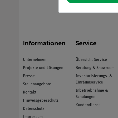
Informationen
Service
Unternehmen
Übersicht Service
Projekte und Lösungen
Beratung & Showroom
Presse
Inventarisierungs- &
Einräumservice
Stellenangebote
Inbetriebnahme &
Kontakt
Schulungen
Hinweisgeberschutz
Kundendienst
Datenschutz
Impressum