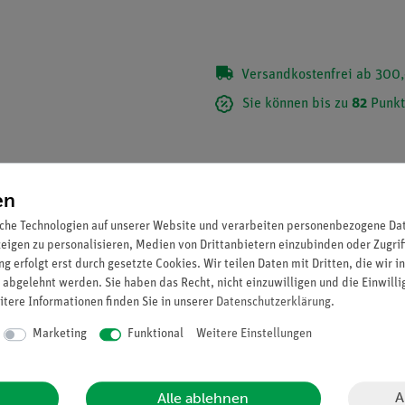
Versandkostenfrei ab 300,
Sie können bis zu
82
Punkt
en
che Technologien auf unserer Website und verarbeiten personenbezogene Date
zeigen zu personalisieren, Medien von Drittanbietern einzubinden oder Zugrif
g erfolgt erst durch gesetzte Cookies. Wir teilen Daten mit Dritten, die wir 
 abgelehnt werden. Sie haben das Recht, nicht einzuwilligen und die Einwill
itere Informationen finden Sie in unserer
Daten­schutz­erklärung
.
Marketing
Funktional
Weitere Einstellungen
 Tischklemme PASS (02010.00)).
A
Alle ablehnen