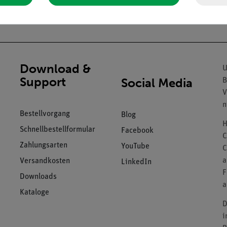
Download &
U
Support
Social Media
B
V
n
Bestellvorgang
Blog
H
Schnellbestellformular
Facebook
C
Zahlungsarten
YouTube
C
a
Versandkosten
LinkedIn
F
Downloads
a
Kataloge
D
i