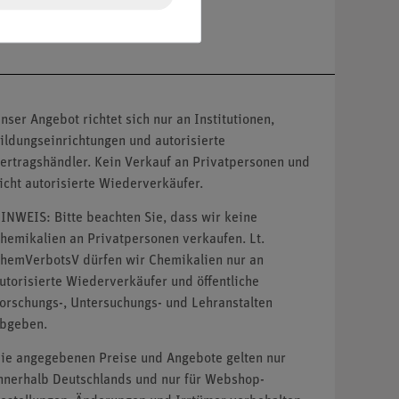
nser Angebot richtet sich nur an Institutionen,
ildungseinrichtungen und autorisierte
ertragshändler. Kein Verkauf an Privatpersonen und
icht autorisierte Wiederverkäufer.
INWEIS: Bitte beachten Sie, dass wir keine
hemikalien an Privatpersonen verkaufen. Lt.
hemVerbotsV dürfen wir Chemikalien nur an
utorisierte Wiederverkäufer und öffentliche
orschungs-, Untersuchungs- und Lehranstalten
bgeben.
ie angegebenen Preise und Angebote gelten nur
nnerhalb Deutschlands und nur für Webshop-