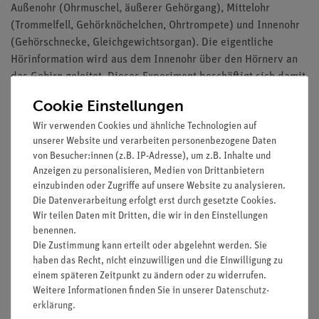
Außenohr (Ohrmuschel, äußerer Gehörgang), Mittelohr
(Trommelfell, Gehörknöchelchen, Ohrtrompete) und Innenohr
(Gehörschnecke, Gleichgewichtsorgan). Die eigentliche
Hörinformation wird aus dem Innenohr über den Hörnerv an
das Gehirn geleitet. Dieses Experiment beschäftigt sich damit,
ob Schall auch auf anderem Wege als über das Außenohr
Cookie Einstellungen
wahrgenommen werden kann.
Wir verwenden Cookies und ähnliche Technologien auf
Vorteile
unserer Website und verarbeiten personenbezogene Daten
von Besucher:innen (z.B. IP-Adresse), um z.B. Inhalte und
Versuch ist Teil einer Komplettlösung mit insgesamt 22
Anzeigen zu personalisieren, Medien von Drittanbietern
Versuchen zu den Themen Schallerzeugung, -ausbreitung
einzubinden oder Zugriffe auf unsere Website zu analysieren.
und -wahrnehmung, Schwingungen und Wellen
Die Datenverarbeitung erfolgt erst durch gesetzte Cookies.
Wir teilen Daten mit Dritten, die wir in den Einstellungen
Besonders geeignet für den Einstiegsthema in die
benennen.
Physik im Allgemeinen
Die Zustimmung kann erteilt oder abgelehnt werden. Sie
Mit anschaulichem Schülerarbeitsblatt
haben das Recht, nicht einzuwilligen und die Einwilligung zu
Mit detaillierten Lehrerinformationen
einem späteren Zeitpunkt zu ändern oder zu widerrufen.
Besonders geeignet bei knapper Zeitplanung, da
Weitere Informationen finden Sie in unserer
Daten­schutz­
minimale Vorbereitungszeit
erklärung
.