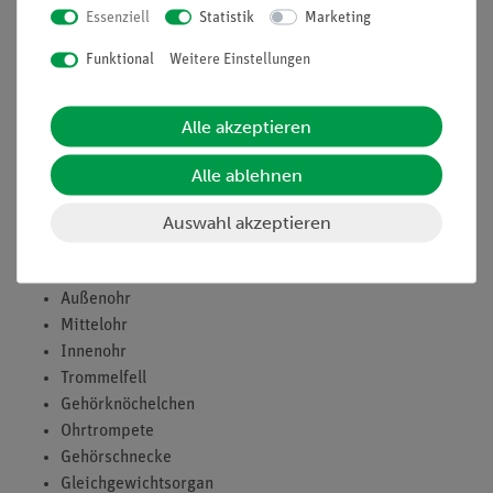
Aufgaben
Essenziell
Statistik
Marketing
Untersuche die Knochenleitung von Schall im menschlichen
Funktional
Weitere Einstellungen
Körper. Finde heraus, was ein Hals-Nasen-Ohren-Arzt unter
Rinne-Versuch und Weber-Versuch versteht und worüber sie
Alle akzeptieren
Aufschluss geben können.
Alle ablehnen
Lernziele
Auswahl akzeptieren
Knochenleitung
Schallleitung
Schallempfindung
Außenohr
Mittelohr
Innenohr
Trommelfell
Gehörknöchelchen
Ohrtrompete
Gehörschnecke
Gleichgewichtsorgan