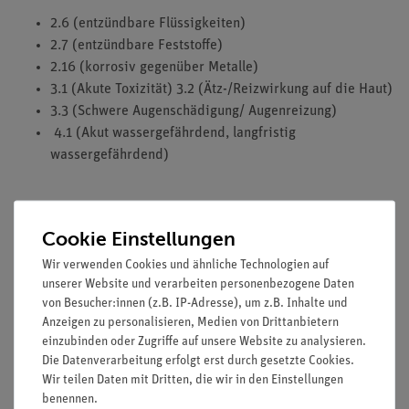
2.6 (entzündbare Flüssigkeiten)
2.7 (entzündbare Feststoffe)
2.16 (korrosiv gegenüber Metalle)
3.1 (Akute Toxizität) 3.2 (Ätz-/Reizwirkung auf die Haut)
3.3 (Schwere Augenschädigung/ Augenreizung)
4.1 (Akut wassergefährdend, langfristig
wassergefährdend)
HINWEIS: Bitte beachten Sie, dass wir keine Chemikalien an
Cookie Einstellungen
Privatpersonen verkaufen. Lt. ChemVerbotsV dürfen wir
Wir verwenden Cookies und ähnliche Technologien auf
Chemikalien nur an Wiederverkäufer, berufsmässige
unserer Website und verarbeiten personenbezogene Daten
Verwender und öffentliche Forschungs-, Untersuchungs- und
von Besucher:innen (z.B. IP-Adresse), um z.B. Inhalte und
Lehranstalten abgeben.
Anzeigen zu personalisieren, Medien von Drittanbietern
einzubinden oder Zugriffe auf unsere Website zu analysieren.
Die Datenverarbeitung erfolgt erst durch gesetzte Cookies.
Lieferumfang
Wir teilen Daten mit Dritten, die wir in den Einstellungen
benennen.