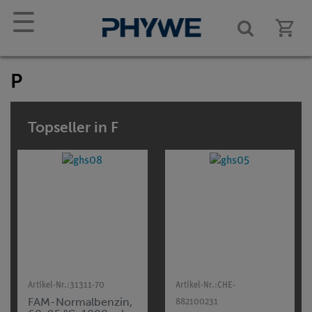
☰
P
Topseller in F
Artikel-Nr.:
31311-70
Artikel-Nr.:
CHE-
FAM-Normalbenzin,
882100231