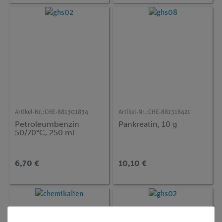
Artikel-Nr.:
CHE-881301834
Artikel-Nr.:
CHE-881318421
Petroleumbenzin
Pankreatin, 10 g
50/70°C, 250 ml
6,70 €
10,10 €