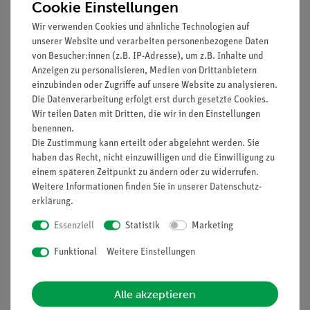
Cookie Einstellungen
Wir verwenden Cookies und ähnliche Technologien auf
unserer Website und verarbeiten personenbezogene Daten
von Besucher:innen (z.B. IP-Adresse), um z.B. Inhalte und
Anzeigen zu personalisieren, Medien von Drittanbietern
einzubinden oder Zugriffe auf unsere Website zu analysieren.
Die Datenverarbeitung erfolgt erst durch gesetzte Cookies.
Artikel-Nr.:
CHE-881320631
Artikel-Nr.:
CHE-882357822
Wir teilen Daten mit Dritten, die wir in den Einstellungen
Polyethylen, 100 g
Phloroglucinlösung
salzsauer, 25 ml
benennen.
Die Zustimmung kann erteilt oder abgelehnt werden. Sie
haben das Recht, nicht einzuwilligen und die Einwilligung zu
20,40 €
6,70 €
einem späteren Zeitpunkt zu ändern oder zu widerrufen.
Weitere Informationen finden Sie in unserer
Daten­schutz­
erklärung
.
Essenziell
Statistik
Marketing
Funktional
Weitere Einstellungen
Alle akzeptieren