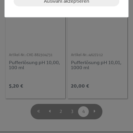
Auswahl akzeptieren
Artikel-Nr.:
CHE-882304731
Artikel-Nr.:
46272-12
Pufferlösung pH 10,00,
Pufferlösung pH 10,01,
100 ml
1000 ml
5,20 €
20,00 €
2
3
4