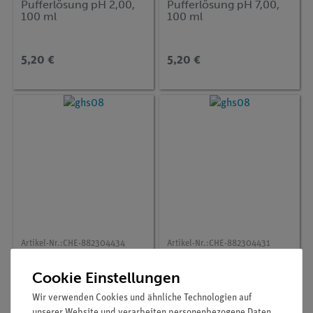
Pufferlösung pH 2,00,
Pufferlösung pH 7,00,
100 ml
100 ml
5,20 €
5,20 €
Artikel-Nr.:
CHE-882304434
Artikel-Nr.:
CHE-882304431
Pufferlösung pH 8,00,
Pufferlösung pH 8,00,
250 ml
100 ml
Cookie Einstellungen
Wir verwenden Cookies und ähnliche Technologien auf
unserer Website und verarbeiten personenbezogene Daten