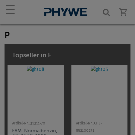
☰
P
Topseller in F
Artikel-Nr.:
31311-70
Artikel-Nr.:
CHE-
FAM-Normalbenzin,
882100231