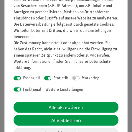
7,50 €
5,20 €
von Besucher:innen (z.B. IP-Adresse), um z.B. Inhalte und
Anzeigen zu personalisieren, Medien von Drittanbietern
einzubinden oder Zugriffe auf unsere Website zu analysieren.
Die Datenverarbeitung erfolgt erst durch gesetzte Cookies.
Wir teilen Daten mit Dritten, die wir in den Einstellungen
benennen.
Die Zustimmung kann erteilt oder abgelehnt werden. Sie
haben das Recht, nicht einzuwilligen und die Einwilligung zu
einem späteren Zeitpunkt zu ändern oder zu widerrufen.
Weitere Informationen finden Sie in unserer
Daten­schutz­
erklärung
.
Essenziell
Statistik
Marketing
Artikel-Nr.:
CHE-882304531
Artikel-Nr.:
CHE-882304534
Pufferlösung pH 9,00,
Pufferlösung pH 9,00,
Funktional
Weitere Einstellungen
100 ml
250 ml
Alle akzeptieren
5,20 €
7,50 €
Alle ablehnen