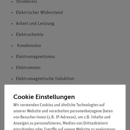
Stromkreis
Elektrischer Widerstand
Arbeit und Leistung
Elektrochemie
Kondensator
Elektromagnetismus
Elektromotor
Elektromagnetische Induktion
Transformator
Cookie Einstellungen
Sebstinduktion
Wir verwenden Cookies und ähnliche Technologien auf
unserer Website und verarbeiten personenbezogene Daten
Sensoren - Diode -Transistor
von Besucher:innen (z.B. IP-Adresse), um z.B. Inhalte und
Anzeigen zu personalisieren, Medien von Drittanbietern
einzubinden oder Zugriffe auf unsere Website zu analysieren.