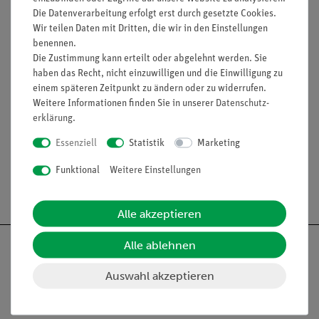
Format
Die Datenverarbeitung erfolgt erst durch gesetzte Cookies.
DIN A4 Handbuch
Wir teilen Daten mit Dritten, die wir in den Einstellungen
benennen.
Die Zustimmung kann erteilt oder abgelehnt werden. Sie
haben das Recht, nicht einzuwilligen und die Einwilligung zu
Versuche
einem späteren Zeitpunkt zu ändern oder zu widerrufen.
Weitere Informationen finden Sie in unserer
Daten­schutz­
erklärung
.
Media / Downloads
Essenziell
Statistik
Marketing
Funktional
Weitere Einstellungen
Versandkostenfrei ab 300,- €
Alle akzeptieren
Alle ablehnen
Auswahl akzeptieren
Nach oben