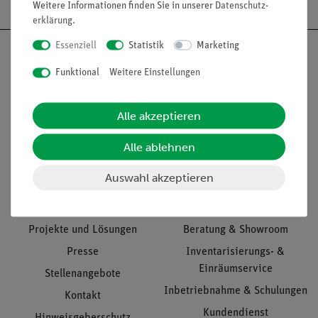
Weitere Informationen finden Sie in unserer
Daten­schutz­
erklärung
.
Essenziell
Statistik
Marketing
Funktional
Weitere Einstellungen
Nach oben
Alle akzeptieren
Alle ablehnen
Informationen
Service
Auswahl akzeptieren
Unternehmen
Übersicht Service
Projekte und Lösungen
Beratung & Showroom
Presse
Inventarisierungs- &
Einräumservice
Stellenangebote
Inbetriebnahme & Schulungen
Kontakt
Kundendienst
Hinweisgeberschutz