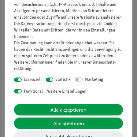
von Besucher:innen (z.B. IP-Adresse), um z.B. Inhalte und
Anzeigen zu personalisieren, Medien von Drittanbietern
einzubinden oder Zugriffe auf unsere Website zu analysieren.
Die Datenverarbeitung erfolgt erst durch gesetzte Cookies.
Nach oben
Wir teilen Daten mit Dritten, die wir in den Einstellungen
benennen.
Die Zustimmung kann erteilt oder abgelehnt werden. Sie
haben das Recht, nicht einzuwilligen und die Einwilligung zu
Informationen
Service
einem späteren Zeitpunkt zu ändern oder zu widerrufen.
Weitere Informationen finden Sie in unserer
Daten­schutz­
erklärung
.
Unternehmen
Übersicht Service
Essenziell
Statistik
Marketing
Projekte und Lösungen
Beratung & Showroom
Funktional
Weitere Einstellungen
Presse
Inventarisierungs- &
Einräumservice
Stellenangebote
Inbetriebnahme & Schulungen
Alle akzeptieren
Kontakt
Kundendienst
Hinweisgeberschutz
Alle ablehnen
Datenschutz
Auswahl akzeptieren