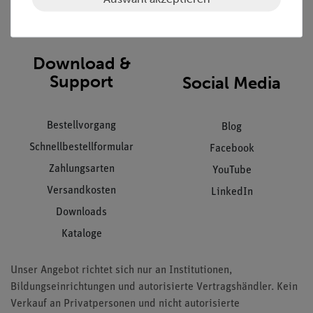
Impressum
AGB
Download &
Support
Social Media
Bestellvorgang
Blog
Schnellbestellformular
Facebook
Zahlungsarten
YouTube
Versandkosten
LinkedIn
Downloads
Kataloge
Unser Angebot richtet sich nur an Institutionen,
Bildungseinrichtungen und autorisierte Vertragshändler. Kein
Verkauf an Privatpersonen und nicht autorisierte