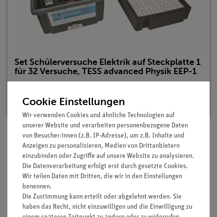
Set Schülerversuche Elektrik auf Steckplatte 1
für 32 Versuche, TESS advanced Physik EEP-1
Artikel-Nr.: 15281-88 | Typ: Set
Cookie Einstellungen
Lieferzeit:
Vorrätig
Wir verwenden Cookies und ähnliche Technologien auf
unserer Website und verarbeiten personenbezogene Daten
von Besucher:innen (z.B. IP-Adresse), um z.B. Inhalte und
Anzeigen zu personalisieren, Medien von Drittanbietern
Lieferumfang
einzubinden oder Zugriffe auf unsere Website zu analysieren.
Die Datenverarbeitung erfolgt erst durch gesetzte Cookies.
Wir teilen Daten mit Dritten, die wir in den Einstellungen
Media / Downloads
benennen.
Die Zustimmung kann erteilt oder abgelehnt werden. Sie
haben das Recht, nicht einzuwilligen und die Einwilligung zu