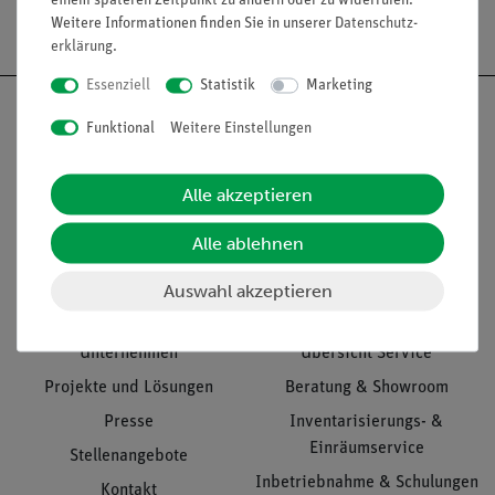
einem späteren Zeitpunkt zu ändern oder zu widerrufen.
Versandkostenfrei ab 300,- €
Weitere Informationen finden Sie in unserer
Daten­schutz­
erklärung
.
Essenziell
Statistik
Marketing
Funktional
Weitere Einstellungen
Nach oben
Alle akzeptieren
Alle ablehnen
Informationen
Service
Auswahl akzeptieren
Unternehmen
Übersicht Service
Projekte und Lösungen
Beratung & Showroom
Presse
Inventarisierungs- &
Einräumservice
Stellenangebote
Inbetriebnahme & Schulungen
Kontakt